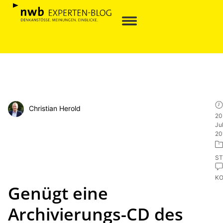
Christian Herold
20
Jul
20
ST
K
Genügt eine
Archivierungs-CD des