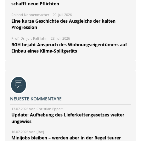
schafft neue Pflichten
Roland Nonnenmacher
29. Juli 2026
Eine kurze Geschichte des Ausgleichs der kalten
Progression
Prof. Dr. jur. Ralf Jahn
28. Juli 2026
BGH bejaht Anspruch des Wohnungseigentümers auf
Einbau eines Klima-Splitgeräts
NEUESTE KOMMENTARE
17.07.2026 von Christian Eppelt
Update: Aufhebung des Lieferkettengesetzes weiter
ungewiss
16.07.2026 von [Rw]
Minijobs bleiben – werden aber in der Regel teurer