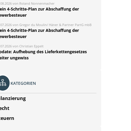
.08.2026 von Roland Nonnenmacher
ein 4-Schritte-Plan zur Abschaffung der
ewerbesteuer
.07.2026 von Gregor du Moulin/ Häner & Partner PartG mbB
ein 4-Schritte-Plan zur Abschaffung der
ewerbesteuer
.07.2026 von Christian Eppelt
pdate: Aufhebung des Lieferkettengesetzes
eiter ungewiss
KATEGORIEN
ilanzierung
echt
teuern