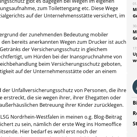
ungsschutz gibt es dagegen bei Wegen im eigenen
01
rungsaufnahme, zum Toilettengang etc. Diese Wege
M
algerichts auf der Unternehmensstätte versichert, im
G
30
M
ntergrund der zunehmenden Bedeutung mobiler
G
ei den bereits anerkannten Wegen zum Drucker ist auch
Getränks der Versicherungsschutz in gleichem
17
U
chtfertigt, um Hürden bei der Inanspruchnahme von
w
 Gleichbehandlung beim Versicherungsschutz geboten,
ätigkeit auf der Unternehmensstätte oder an einem
 der Unfallversicherungsschutz von Personen, die ihre
 erstreckt, die sie wegen ihrer, ihrer Ehegatten oder
B
r außerhäuslichen Betreuung ihrer Kinder zurücklegen.
R
 LSG Nordrhein-Westfalen in meinen o.g. Blog-Beitrag
S
sichert zu sein, nämlich der erste Weg ins Homeoffice
itsende. Hier bedarf es wohl erst noch der