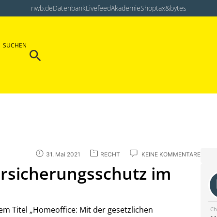
nwb.de
Datenbank
Livefeed
Akademie
Shop
tax&bytes
Search Button
SUCHEN
Search
for:
31. Mai 2021
RECHT
KEINE KOMMENTARE
ersicherungsschutz im
em Titel „Homeoffice: Mit der gesetzlichen
Ch