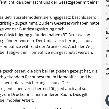
Mi
ffentlicht, da überrascht uns der Gesetzgeber mit einer
a
Dr
as Betriebsrätemodernisierungsgesetz beschlossen;
W
zfristig – zugestimmt. Zu dem Gesetzesvorhaben hatte
Dr
age vor der Bundestagssitzung noch
B
Berücksichtigung gefunden haben (BT-Drucksache
e
nun geändert worden. Der Unfallversicherungsschutz
m Homeoffice während der Arbeitszeit. Auch der Weg
Gr
R
bei Tätigkeit im Homeoffice nun geschützt werden.
Ei
Pr
W
geschlossen, die sich bei Tätigkeiten gezeigt hat, die
so
ch geltendem Recht besteht im Homeoffice und bei
licher Unfallversicherungsschutz. Der
eigentlichen versicherten Tätigkeit auch auf so
 zum Drucker in einem anderen Raum. Dies gilt
ei mobiler Arbeit.