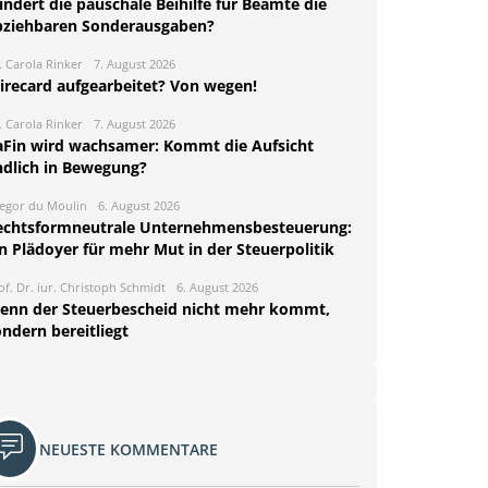
ndert die pauschale Beihilfe für Beamte die
bziehbaren Sonderausgaben?
. Carola Rinker
7. August 2026
irecard aufgearbeitet? Von wegen!
. Carola Rinker
7. August 2026
aFin wird wachsamer: Kommt die Aufsicht
ndlich in Bewegung?
egor du Moulin
6. August 2026
echtsformneutrale Unternehmensbesteuerung:
n Plädoyer für mehr Mut in der Steuerpolitik
of. Dr. iur. Christoph Schmidt
6. August 2026
enn der Steuerbescheid nicht mehr kommt,
ndern bereitliegt
NEUESTE KOMMENTARE