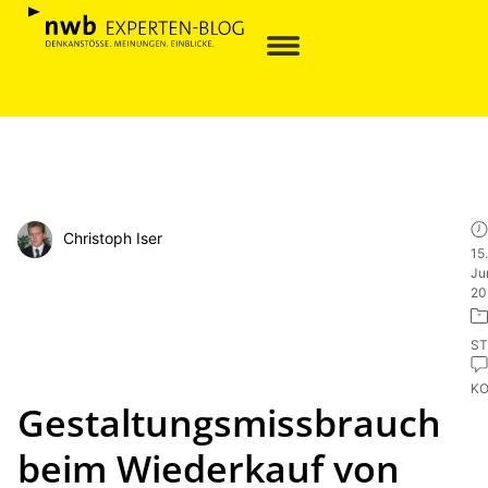
Christoph Iser
15.
Ju
20
ST
K
Gestaltungsmissbrauch
beim Wiederkauf von