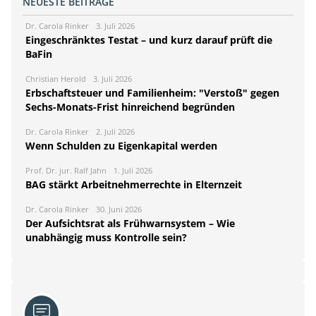
NEUESTE BEITRÄGE
Dr. Carola Rinker
3. Juli 2026
Eingeschränktes Testat – und kurz darauf prüft die
BaFin
Christian Herold
3. Juli 2026
Erbschaftsteuer und Familienheim: "Verstoß" gegen
Sechs-Monats-Frist hinreichend begründen
Dr. Carola Rinker
2. Juli 2026
Wenn Schulden zu Eigenkapital werden
Prof. Dr. jur. Ralf Jahn
1. Juli 2026
BAG stärkt Arbeitnehmerrechte in Elternzeit
Dr. Carola Rinker
30. Juni 2026
Der Aufsichtsrat als Frühwarnsystem – Wie
unabhängig muss Kontrolle sein?