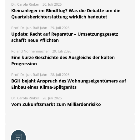
Dr. Carola Rinker
30. Juli 2026
Kleinanleger im Blindflug? Was die Debatte um die
Quartalsberichterstattung wirklich bedeutet
Prof. Dr. jur. Ralf Jahn
29. Juli 2026
Update: Recht auf Reparatur – Umsetzungsgesetz
schafft neue Pflichten
Roland Nonnenmacher
29. Juli 2026
Eine kurze Geschichte des Ausgleichs der kalten
Progression
Prof. Dr. jur. Ralf Jahn
28. Juli 2026
BGH bejaht Anspruch des Wohnungseigentümers auf
Einbau eines Klima-Splitgeräts
Dr. Carola Rinker
28. Juli 2026
Vom Zukunftsmarkt zum Milliardenrisiko