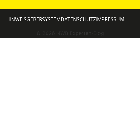
HINWEISGEBERSYSTEM
DATENSCHUTZ
IMPRESSUM
©
2026
NWB Experten-Blog