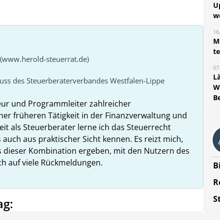
U
w
16
Mi
t
 (www.herold-steuerrat.de)
07
L
huss des Steuerberaterverbandes Westfalen-Lippe
W
B
eur und Programmleiter zahlreicher
ner früheren Tätigkeit in der Finanzverwaltung und
it als Steuerberater lerne ich das Steuerrecht
 auch aus praktischer Sicht kennen. Es reizt mich,
us dieser Kombination ergeben, mit den Nutzern des
ich auf viele Rückmeldungen.
B
R
S
ag: