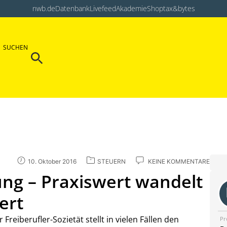
nwb.de
Datenbank
Livefeed
Akademie
Shop
tax&bytes
Search Button
SUCHEN
Search
for:
10. Oktober 2016
STEUERN
KEINE KOMMENTARE
ung – Praxiswert wandelt
ert
Freiberufler-Sozietät stellt in vielen Fällen den
Pr