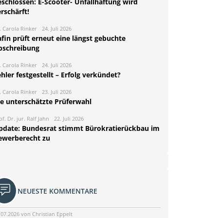
eschlossen: E-Scooter- Unfallhaftung wird
rschärft!
. Carola Rinker
24. Juli 2026
fin prüft erneut eine längst gebuchte
bschreibung
. Carola Rinker
24. Juli 2026
hler festgestellt – Erfolg verkündet?
. Carola Rinker
23. Juli 2026
ie unterschätzte Prüferwahl
of. Dr. jur. Ralf Jahn
22. Juli 2026
pdate: Bundesrat stimmt Bürokratierückbau im
ewerberecht zu
NEUESTE KOMMENTARE
.07.2026 von Christian Eppelt