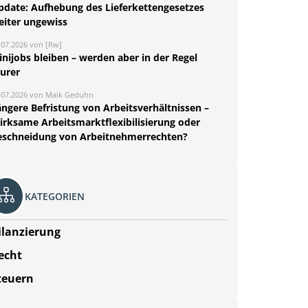
pdate: Aufhebung des Lieferkettengesetzes
eiter ungewiss
.07.2026 von [Rw]
nijobs bleiben – werden aber in der Regel
eurer
.07.2026 von Maik Geduhn
ängere Befristung von Arbeitsverhältnissen –
irksame Arbeitsmarktflexibilisierung oder
eschneidung von Arbeitnehmerrechten?
KATEGORIEN
ilanzierung
echt
teuern