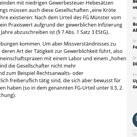
B
emeinden mit niedrigen Gewerbesteuer-Hebesätzen
ve
ings müssen auch diese Gesellschaften „eine Kröte
ahre existieren: Nach dem Urteil des FG Münster vom
Dr
Ba
 ein Praxiswert aufgrund der gewerblichen Infizierung
A
ahre abzuschreiben ist (§ 7 Abs. 1 Satz 3 EStG).
Dr
ebungen kommen. Um aber Missverständnisses zu
Fe
deren Art der Tätigkeit zur Gewerblichkeit führt, also
e Gemeinschaftspraxen mit einem Labor und einem „hohen
Dr
D
ind die Gesellschafter nicht mehr
sind zum Beispiel Rechtsanwalts- oder
Pr
ch freiberuflich tätig sind, die sich aber bewusst für
U
G
 haben (so in dem genannten FG-Urteil unter II.3, 2.
chung).
17