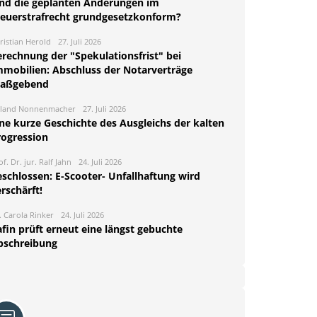
ind die geplanten Änderungen im
teuerstrafrecht grundgesetzkonform?
ristian Herold
27. Juli 2026
erechnung der "Spekulationsfrist" bei
mmobilien: Abschluss der Notarverträge
aßgebend
land Nonnenmacher
27. Juli 2026
ine kurze Geschichte des Ausgleichs der kalten
rogression
of. Dr. jur. Ralf Jahn
24. Juli 2026
eschlossen: E-Scooter- Unfallhaftung wird
rschärft!
. Carola Rinker
24. Juli 2026
fin prüft erneut eine längst gebuchte
bschreibung