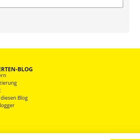
ERTEN-BLOG
ern
zierung
t
 diesen Blog
Blogger