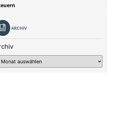
teuern
ARCHIV
rchiv