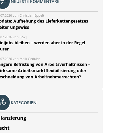
NEUESTE KOMMENTARE
.07.2026 von Christian Eppelt
pdate: Aufhebung des Lieferkettengesetzes
eiter ungewiss
.07.2026 von [Rw]
nijobs bleiben – werden aber in der Regel
eurer
.07.2026 von Maik Geduhn
ängere Befristung von Arbeitsverhältnissen –
irksame Arbeitsmarktflexibilisierung oder
eschneidung von Arbeitnehmerrechten?
KATEGORIEN
ilanzierung
echt