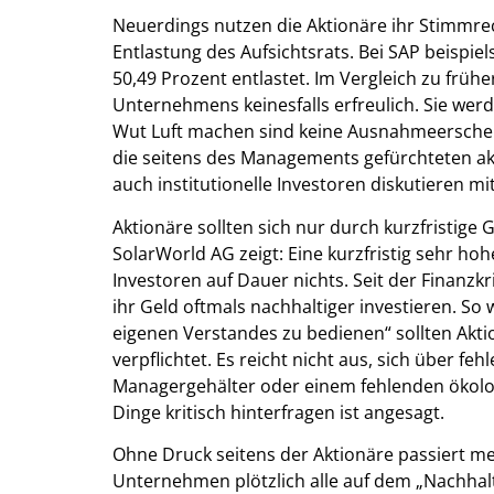
Neuerdings nutzen die Aktionäre ihr Stimmrech
Entlastung des Aufsichtsrats. Bei SAP beispi
50,49 Prozent entlastet. Im Vergleich zu frühe
Unternehmens keinesfalls erfreulich. Sie wer
Wut Luft machen sind keine Ausnahmeerscheinu
die seitens des Managements gefürchteten akt
auch institutionelle Investoren diskutieren mi
Aktionäre sollten sich nur durch kurzfristige
SolarWorld AG zeigt: Eine kurzfristig sehr ho
Investoren auf Dauer nichts. Seit der Finanzk
ihr Geld oftmals nachhaltiger investieren. So
eigenen Verstandes zu bedienen“ sollten Akt
verpflichtet. Es reicht nicht aus, sich über 
Managergehälter oder einem fehlenden ökolo
Dinge kritisch hinterfragen ist angesagt.
Ohne Druck seitens der Aktionäre passiert me
Unternehmen plötzlich alle auf dem „Nachhaltig