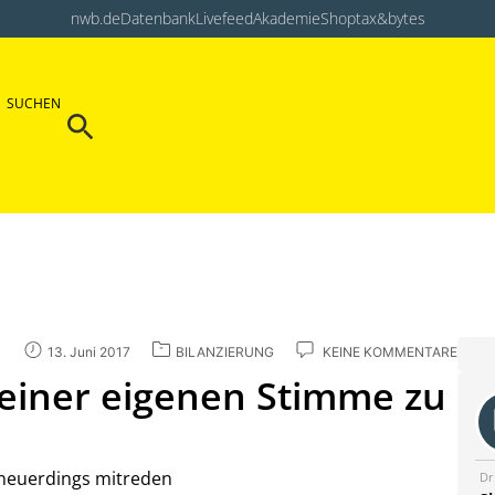
nwb.de
Datenbank
Livefeed
Akademie
Shop
tax&bytes
Search Button
SUCHEN
Search
for:
13. Juni 2017
BILANZIERUNG
KEINE KOMMENTARE
einer eigenen Stimme zu
neuerdings mitreden
Dr