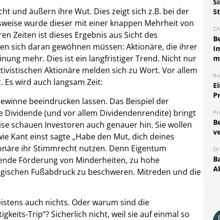
S
t und äußern ihre Wut. Dies zeigt sich z.B. bei der
S
elsweise wurde dieser mit einer knappen Mehrheit von
Ch
ren Zeiten ist dieses Ergebnis aus Sicht des
B
den sich daran gewöhnen müssen: Aktionäre, die ihrer
I
ng mehr. Dies ist ein langfristiger Trend. Nicht nur
m
ivistischen Aktionäre melden sich zu Wort. Vor allem
Ro
t. Es wird auch langsam Zeit:
E
P
 Gewinne beeindrucken lassen. Das Beispiel der
he Dividende (und vor allem Dividendenrendite) bringt
Pr
B
rise schauen Investoren auch genauer hin. Sie wollen
ve
 wie Kant einst sagte „Habe den Mut, dich deines
ionäre ihr Stimmrecht nutzen. Denn Eigentum
Dr
Ba
fehlende Förderung von Minderheiten, zu hohe
A
gischen Fußabdruck zu beschweren. Mitreden und die
istens auch nichts. Oder warum sind die
keits-Trip“? Sicherlich nicht, weil sie auf einmal so