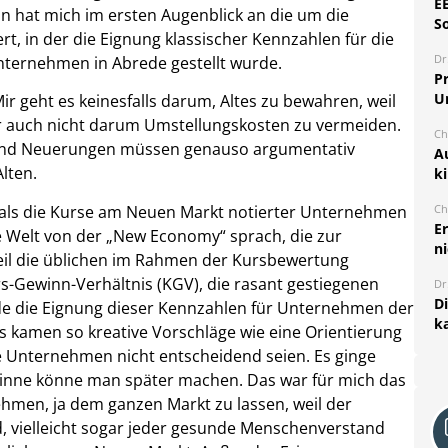
E
on hat mich im ersten Augenblick an die um die
S
t, in der die Eignung klassischer Kennzahlen für die
Dr
nternehmen in Abrede gestellt wurde.
Pr
U
 geht es keinesfalls darum, Altes zu bewahren, weil
ir auch nicht darum Umstellungskosten zu vermeiden.
Ch
t und Neuerungen müssen genauso argumentativ
A
lten.
k
r, als die Kurse am Neuen Markt notierter Unternehmen
Ch
E
le Welt von der „New Economy“ sprach, die zur
ni
eil die üblichen im Rahmen der Kursbewertung
-Gewinn-Verhältnis (KGV), die rasant gestiegenen
Dr
D
de die Eignung dieser Kennzahlen für Unternehmen der
k
s kamen so kreative Vorschläge wie eine Orientierung
e Unternehmen nicht entscheidend seien. Es ginge
inne könne man später machen. Das war für mich das
hmen, ja dem ganzen Markt zu lassen, weil der
, vielleicht sogar jeder gesunde Menschenverstand