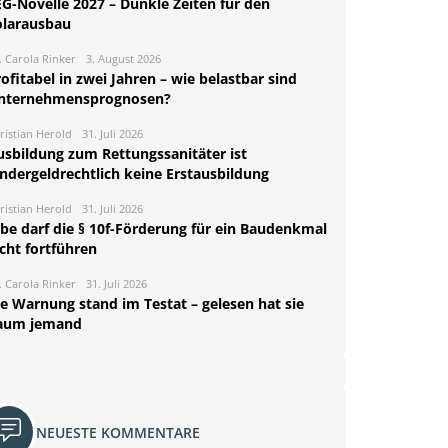
EG-Novelle 2027 – Dunkle Zeiten für den
olarausbau
. Carola Rinker
3. August 2026
ofitabel in zwei Jahren – wie belastbar sind
nternehmensprognosen?
ristian Herold
31. Juli 2026
usbildung zum Rettungssanitäter ist
indergeldrechtlich keine Erstausbildung
ristian Herold
31. Juli 2026
rbe darf die § 10f-Förderung für ein Baudenkmal
cht fortführen
. Carola Rinker
31. Juli 2026
ie Warnung stand im Testat – gelesen hat sie
aum jemand
NEUESTE KOMMENTARE