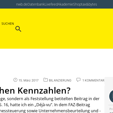
nwb.de
Datenbank
Livefeed
Akademie
Shop
tax&bytes
Search Button
SUCHEN
Search
for:
15. März 2017
BILANZIERUNG
1 KOMMENTAR
schen Kennzahlen?
ge, sondern als Feststellung betitelten Beitrag in der
. 16, hatte ich ein „Déjà-vu“. In dem FAZ-Beitrag
Pr
messteuerung sowie Unternehmensbeurteilung und -