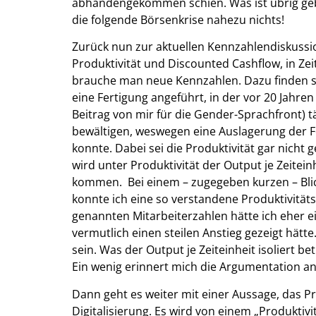
abhandengekommen schien. Was ist übrig ge
die folgende Börsenkrise nahezu nichts!
Zurück nun zur aktuellen Kennzahlendiskussio
Produktivität und Discounted Cashflow, in Zeit
brauche man neue Kennzahlen. Dazu finden sic
eine Fertigung angeführt, in der vor 20 Jahre
Beitrag von mir für die Gender-Sprachfront) 
bewältigen, weswegen eine Auslagerung der Fe
konnte. Dabei sei die Produktivität gar nicht 
wird unter Produktivität der Output je Zeitei
kommen. Bei einem – zugegeben kurzen – Blic
konnte ich eine so verstandene Produktivitä
genannten Mitarbeiterzahlen hätte ich eher ei
vermutlich einen steilen Anstieg gezeigt hätte
sein. Was der Output je Zeiteinheit isoliert b
Ein wenig erinnert mich die Argumentation an
Dann geht es weiter mit einer Aussage, das P
Digitalisierung. Es wird von einem „Produkti