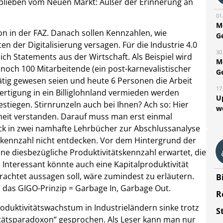
blieben vom Neuen Markt: Außer der Erinnerung an
01
M
n in der FAZ. Danach sollen Kennzahlen, wie
G
en der Digitalisierung versagen. Für die Industrie 4.0
30
h Statements aus der Wirtschaft. Als Beispiel wird
M
n noch 100 Mitarbeitende (ein post-karnevalistischer
G
tätig gewesen seien und heute 6 Personen die Arbeit
17
rtigung in ein Billiglohnland vermieden werden
U
gestiegen. Stirnrunzeln auch bei Ihnen? Ach so: Hier
w
nheit verstanden. Darauf muss man erst einmal
k in zwei namhafte Lehrbücher zur Abschlussanalyse
tskennzahl nicht entdecken. Vor dem Hintergrund der
ne diesbezügliche Produktivitätskennzahl erwartet, die
. Interessant könnte auch eine Kapitalproduktivität
etrachtet aussagen soll, wäre zumindest zu erläutern.
B
 das GIGO-Prinzip = Garbage In, Garbage Out.
R
roduktivitätswachstum in Industrieländern sinke trotz
S
vitätsparadoxon“ gesprochen. Als Leser kann man nur