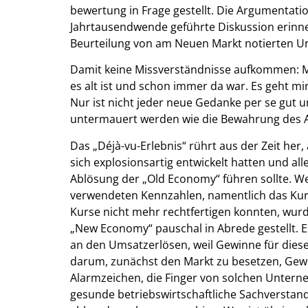
bewertung in Frage gestellt. Die Argumentati
Jahrtausendwende geführte Diskussion erinner
Beurteilung von am Neuen Markt notierten U
Damit keine Missverständnisse aufkommen: Mir
es alt ist und schon immer da war. Es geht m
Nur ist nicht jeder neue Gedanke per se gu
untermauert werden wie die Bewahrung des A
Das „Déjà-vu-Erlebnis“ rührt aus der Zeit he
sich explosionsartig entwickelt hatten und al
Ablösung der „Old Economy“ führen sollte. W
verwendeten Kennzahlen, namentlich das Kurs
Kurse nicht mehr rechtfertigen konnten, wur
„New Economy“ pauschal in Abrede gestellt. E
an den Umsatzerlösen, weil Gewinne für dies
darum, zunächst den Markt zu besetzen, Gew
Alarmzeichen, die Finger von solchen Unterne
gesunde betriebswirtschaftliche Sachverstand