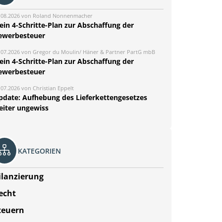
.08.2026 von Roland Nonnenmacher
ein 4-Schritte-Plan zur Abschaffung der
ewerbesteuer
.07.2026 von Gregor du Moulin/ Häner & Partner PartG mbB
ein 4-Schritte-Plan zur Abschaffung der
ewerbesteuer
.07.2026 von Christian Eppelt
pdate: Aufhebung des Lieferkettengesetzes
eiter ungewiss
KATEGORIEN
ilanzierung
echt
teuern