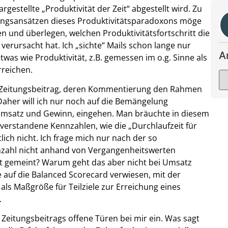
gestellte „Produktivität der Zeit“ abgestellt wird. Zu
ärungsansätzen dieses Produktivitätsparadoxons möge
en und überlegen, welchen Produktivitätsfortschritt die
 verursacht hat. Ich „sichte“ Mails schon lange nur
A
was wie Produktivität, z.B. gemessen im o.g. Sinne als
rreichen.
em Zeitungsbeitrag, deren Kommentierung den Rahmen
aher will ich nur noch auf die Bemängelung
 Umsatz und Gewinn, eingehen. Man bräuchte in diesem
standene Kennzahlen, wie die „Durchlaufzeit für
lich nicht. Ich frage mich nur nach der so
nzahl nicht anhand von Vergangenheitswerten
nft gemeint? Warum geht das aber nicht bei Umsatz
e auf die Balanced Scorecard verwiesen, mit der
als Maßgröße für Teilziele zur Erreichung eines
.
Zeitungsbeitrags offene Türen bei mir ein. Was sagt