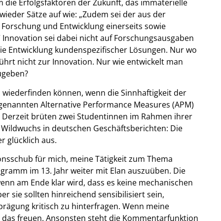
 die Erfolgsfaktoren der Zukunft, das immaterielle
ieder Sätze auf wie: „Zudem sei der aus der
orschung und Entwicklung einerseits sowie
 Innovation sei dabei nicht auf Forschungsausgaben
die Entwicklung kundenspezifischer Lösungen. Nur wo
führt nicht zur Innovation. Nur wie entwickelt man
ugeben?
wiederfinden können, wenn die Sinnhaftigkeit der
sogenannten Alternative Performance Measures (APM)
t. Derzeit brüten zwei Studentinnen im Rahmen ihrer
Wildwuchs in deutschen Geschäftsberichten: Die
 glücklich aus.
tionsschub für mich, meine Tätigkeit zum Thema
gramm im 13. Jahr weiter mit Elan auszuüben. Die
wenn am Ende klar wird, dass es keine mechanischen
 sie sollten hinreichend sensibilisiert sein,
prägung kritisch zu hinterfragen. Wenn meine
ch das freuen. Ansonsten steht die Kommentarfunktion