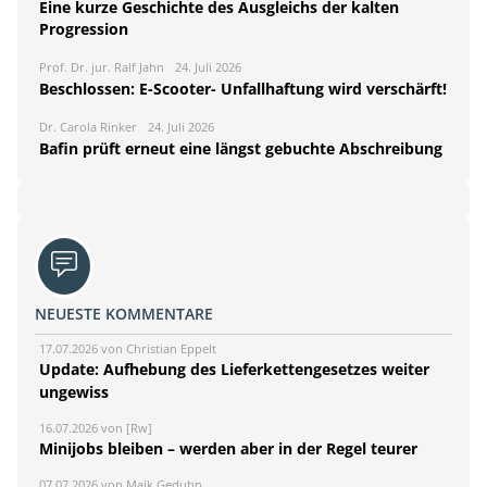
Eine kurze Geschichte des Ausgleichs der kalten
Progression
Prof. Dr. jur. Ralf Jahn
24. Juli 2026
Beschlossen: E-Scooter- Unfallhaftung wird verschärft!
Dr. Carola Rinker
24. Juli 2026
Bafin prüft erneut eine längst gebuchte Abschreibung
NEUESTE KOMMENTARE
17.07.2026 von Christian Eppelt
Update: Aufhebung des Lieferkettengesetzes weiter
ungewiss
16.07.2026 von [Rw]
Minijobs bleiben – werden aber in der Regel teurer
07.07.2026 von Maik Geduhn