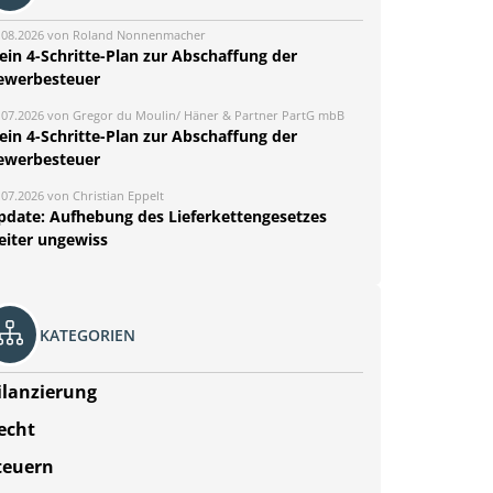
.08.2026 von Roland Nonnenmacher
ein 4-Schritte-Plan zur Abschaffung der
ewerbesteuer
.07.2026 von Gregor du Moulin/ Häner & Partner PartG mbB
ein 4-Schritte-Plan zur Abschaffung der
ewerbesteuer
.07.2026 von Christian Eppelt
pdate: Aufhebung des Lieferkettengesetzes
eiter ungewiss
KATEGORIEN
ilanzierung
echt
teuern