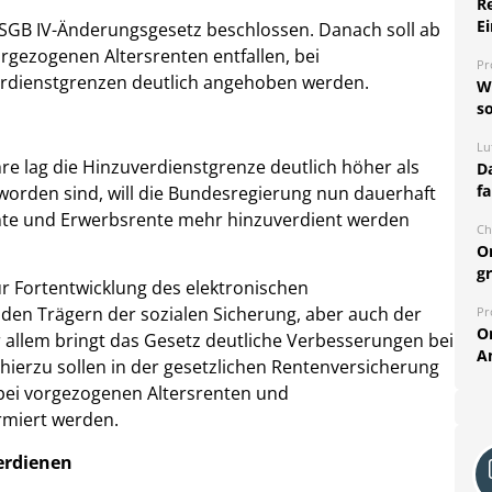
R
Ei
 SGB IV-Änderungsgesetz beschlossen. Danach soll ab
rgezogenen Altersrenten entfallen, bei
Pr
rdienstgrenzen deutlich angehoben werden.
W
so
Lu
e lag die Hinzuverdienstgrenze deutlich höher als
Da
fa
worden sind, will die Bundesregierung nun dauerhaft
ente und Erwerbsrente mehr hinzuverdient werden
Ch
O
g
r Fortentwicklung des elektronischen
en Trägern der sozialen Sicherung, aber auch der
Pr
O
 allem bringt das Gesetz deutliche Verbesserungen bei
A
ierzu sollen in der gesetzlichen Rentenversicherung
 bei vorgezogenen Altersrenten und
miert werden.
erdienen