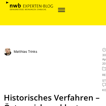
Matthias Trinks
30
Apr
20
R
ST
K
Historisches Verfahren –