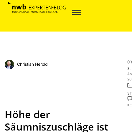
Christian Herold
3.
Apr
20
ST
K
Höhe der
Säumniszuschläge ist