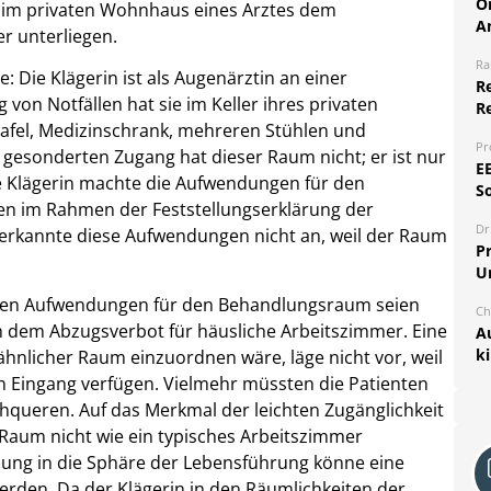
O
m im privaten Wohnhaus eines Arztes dem
A
r unterliegen.
Ra
: Die Klägerin ist als Augenärztin an einer
Re
von Notfällen hat sie im Keller ihres privaten
R
afel, Medizinschrank, mehreren Stühlen und
Pr
n gesonderten Zugang hat dieser Raum nicht; er ist nur
E
e Klägerin machte die Aufwendungen für den
S
n im Rahmen der Feststellungserklärung der
Dr
erkannte diese Aufwendungen nicht an, weil der Raum
Pr
U
ligen Aufwendungen für den Behandlungsraum seien
Ch
ch dem Abzugsverbot für häusliche Arbeitszimmer. Eine
A
k
enähnlicher Raum einzuordnen wäre, läge nicht vor, weil
n Eingang verfügen. Vielmehr müssten die Patienten
chqueren. Auf das Merkmal der leichten Zugänglichkeit
r Raum nicht wie ein typisches Arbeitszimmer
dung in die Sphäre der Lebensführung könne eine
erden. Da der Klägerin in den Räumlichkeiten der