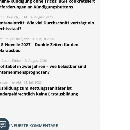
nline-Kündigung ohne Tricks: BGH konkretisiert
nforderungen an Kündigungsbuttons
lph Homuth, LL.M.
4. August 2026
nteneintritt: Wie viel Durchschnitt verträgt ein
echtsstaat?
of. Dr. jur. Ralf Jahn
3. August 2026
EG-Novelle 2027 – Dunkle Zeiten für den
olarausbau
. Carola Rinker
3. August 2026
ofitabel in zwei Jahren – wie belastbar sind
nternehmensprognosen?
ristian Herold
31. Juli 2026
usbildung zum Rettungssanitäter ist
indergeldrechtlich keine Erstausbildung
NEUESTE KOMMENTARE