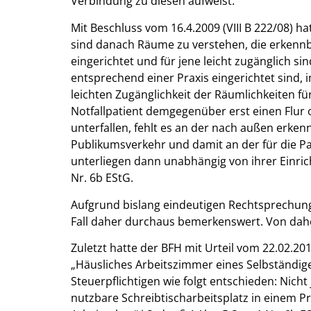
Verbindung zu diesen aufweist
.
Mit Beschluss vom 16.4.2009 (VIII B 222/08) ha
sind danach Räume zu verstehen, die erkennb
eingerichtet und für jene leicht zugänglich si
entsprechend einer Praxis eingerichtet sind, i
leichten Zugänglichkeit der Räumlichkeiten f
Notfallpatient demgegenüber erst einen Flur 
unterfallen, fehlt es an der nach außen erk
Publikumsverkehr und damit an der für die Pa
unterliegen dann unabhängig von ihrer Einri
Nr. 6b EStG.
Aufgrund bislang eindeutigen Rechtsprechung 
Fall daher durchaus bemerkenswert. Von dahe
Zuletzt hatte der BFH mit Urteil vom 22.02.2017
„Häusliches Arbeitszimmer eines Selbständig
Steuerpflichtigen wie folgt entschieden: Ni
nutzbare Schreibtischarbeitsplatz in einem Pr