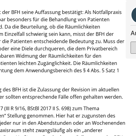
t der BFH seine Auffassung bestätigt: Als Notfallpraxis
ar besonders für die Behandlung von Patienten
nd. Da die Beurteilung, ob die Räumlichkeiten
A
m Einzelfall schwierig sein kann, misst der BFH der
ür die Patienten entscheidende Bedeutung zu. Muss der
oder eine Diele durchqueren, die dem Privatbereich
ennbaren Widmung der Räumlichkeiten für den
tienten leichten Zugänglichkeit. Die Räumlichkeiten
chtung dem Anwendungsbereich des § 4 Abs. 5 Satz 1
des BFH ist die Zulassung der Revision im aktuellen
r sollten entsprechende Fälle offen gehalten werden.
 (III R 9/16, BStBl 2017 II S. 698) zum Thema
en“ Stellung genommen. Hier hat er zugunsten des
cht jeder nur in den Abendstunden oder an Wochenenden
axisraum steht zwangsläufig als ein „anderer