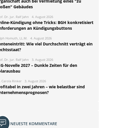
rganschaft auch bei Vermietung eines "zu
roßen" Gebäudes
of. Dr. jur. Ralf Jahn
4. August 2026
nline-Kündigung ohne Tricks: BGH konkretisiert
nforderungen an Kündigungsbuttons
lph Homuth, LL.M.
4. August 2026
nteneintritt: Wie viel Durchschnitt verträgt ein
echtsstaat?
of. Dr. jur. Ralf Jahn
3. August 2026
EG-Novelle 2027 – Dunkle Zeiten für den
olarausbau
. Carola Rinker
3. August 2026
ofitabel in zwei Jahren – wie belastbar sind
nternehmensprognosen?
NEUESTE KOMMENTARE