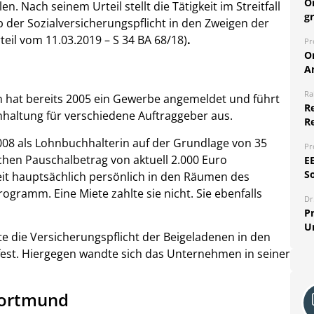
O
n. Nach seinem Urteil stellt die Tätigkeit im Streitfall
g
 der Sozialversicherungspflicht in den Zweigen der
teil vom 11.03.2019 – S 34 BA 68/18)
.
Pr
O
A
Ra
in hat bereits 2005 ein Gewerbe angemeldet und führt
Re
hhaltung für verschiedene Auftraggeber aus.
R
008 als Lohnbuchhalterin auf der Grundlage von 35
Pr
hen Pauschalbetrag von aktuell 2.000 Euro
E
S
keit hauptsächlich persönlich in den Räumen des
ramm. Eine Miete zahlte sie nicht. Sie ebenfalls
Dr
Pr
U
te die Versicherungspflicht der Beigeladenen in den
fest. Hiergegen wandte sich das Unternehmen in seiner
 Dortmund