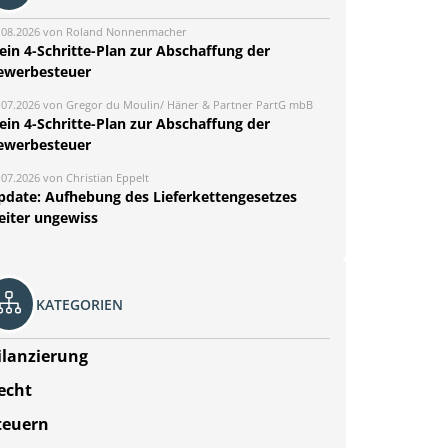
.08.2026 von Roland Nonnenmacher
ein 4-Schritte-Plan zur Abschaffung der
ewerbesteuer
.07.2026 von Gregor du Moulin/ Häner & Partner PartG mbB
ein 4-Schritte-Plan zur Abschaffung der
ewerbesteuer
.07.2026 von Christian Eppelt
pdate: Aufhebung des Lieferkettengesetzes
eiter ungewiss
KATEGORIEN
ilanzierung
echt
teuern