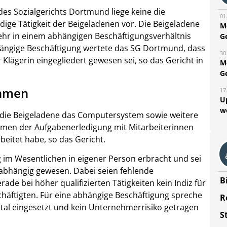
des Sozialgerichts Dortmund liege keine die
01
dige Tätigkeit der Beigeladenen vor. Die Beigeladene
M
mehr in einem abhängigen Beschäftigungsverhältnis
G
bhängige Beschäftigung wertete das SG Dortmund, dass
30
 Klägerin eingegliedert gewesen sei, so das Gericht in
M
G
ehmen
17
U
w
s die Beigeladene das Computersystem sowie weitere
ahmen der Aufgabenerledigung mit Mitarbeiterinnen
eitet habe, so das Gericht.
g im Wesentlichen in eigener Person erbracht und sei
n abhängig gewesen. Dabei seien fehlende
B
rade bei höher qualifizierten Tätigkeiten kein Indiz für
chäftigten. Für eine abhängige Beschäftigung spreche
R
ital eingesetzt und kein Unternehmerrisiko getragen
S