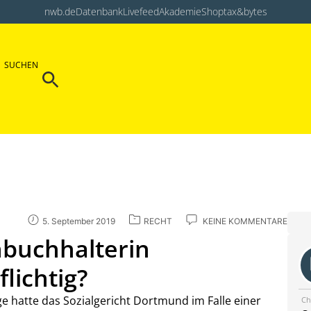
nwb.de
Datenbank
Livefeed
Akademie
Shop
tax&bytes
Search Button
SUCHEN
Search
for:
5. September 2019
RECHT
KEINE KOMMENTARE
nbuchhalterin
lichtig?
e hatte das Sozialgericht Dortmund im Falle einer
Ch