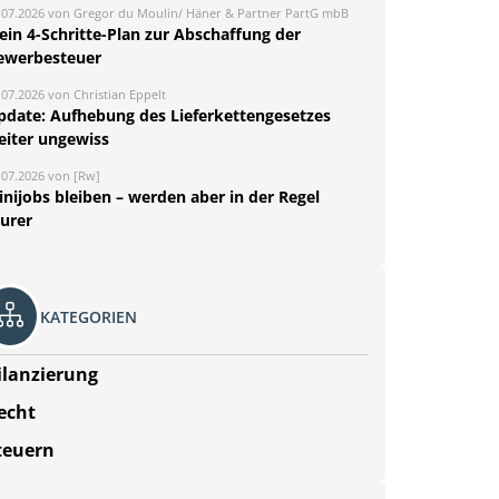
.07.2026 von Gregor du Moulin/ Häner & Partner PartG mbB
ein 4-Schritte-Plan zur Abschaffung der
ewerbesteuer
.07.2026 von Christian Eppelt
pdate: Aufhebung des Lieferkettengesetzes
eiter ungewiss
.07.2026 von [Rw]
nijobs bleiben – werden aber in der Regel
eurer
KATEGORIEN
ilanzierung
echt
teuern