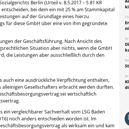
A
ozialgerichts Berlin (Urteil v. 8.5.2017 – S 81 KR
k
zu entscheiden, bei dem ein mit 25 % am Stammkapital
leistungen auf der Grundlage eines hierzu
Ch
E
gs für diese GmbH über eine von ihm gegründete
ni
Dr
ungen der Geschäftsführung. Nach Ansicht des
D
ngsrechtlichen Situation aber nichts, wenn die GmbH
k
rd, die Leistungen aber ausschließlich durch den
Ra
S
Dr
 auch eine ausdrückliche Verpflichtung enthalten,
K
 alleinigen Gesellschafters erbracht werden durften.
d
schäftsbesorgungsvertrag sei wirtschaftlich
svertrag.
s ein vergleichbarer Sachverhalt vom LSG Baden
3/16) noch anders entschieden worden ist. Im
Geschäftsbesorgungsvertrag als wirksam ein und kam