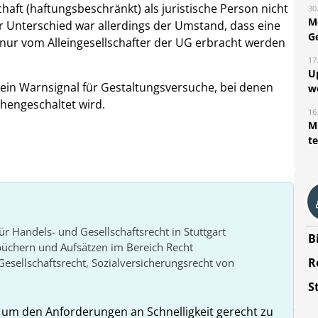
aft (haftungsbeschränkt) als juristische Person nicht
30
M
r Unterschied war allerdings der Umstand, dass eine
G
 nur vom Alleingesellschafter der UG erbracht werden
17
U
t ein Warnsignal für Gestaltungsversuche, bei denen
w
chengeschaltet wird.
16
Mi
t
r Handels- und Gesellschaftsrecht in Stuttgart
B
üchern und Aufsätzen im Bereich Recht
R
 Gesellschaftsrecht, Sozialversicherungsrecht von
S
el, um den Anforderungen an Schnelligkeit gerecht zu