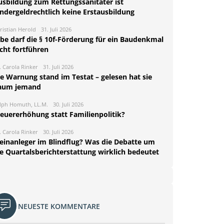
usbildung zum Rettungssanitäter ist
indergeldrechtlich keine Erstausbildung
ristian Herold
31. Juli 2026
rbe darf die § 10f-Förderung für ein Baudenkmal
cht fortführen
. Carola Rinker
31. Juli 2026
ie Warnung stand im Testat – gelesen hat sie
aum jemand
lph Homuth, LL.M.
30. Juli 2026
teuererhöhung statt Familienpolitik?
. Carola Rinker
30. Juli 2026
leinanleger im Blindflug? Was die Debatte um
ie Quartalsberichterstattung wirklich bedeutet
NEUESTE KOMMENTARE