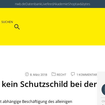
nwb.de
Datenbank
Livefeed
Akademie
Shop
tax&bytes
Search Button
SUCHEN
Search
for:
8. März 2018
RECHT
1 KOMMENTAR
t kein Schutzschild bei der
 abhängige Beschäftigung des alleinigen
Ch