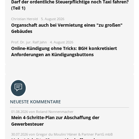
Darf der ordentliche Steuerpflichtige noch Taxi fahren?
(Teil 1)
Christian Herold
5. August 2026
Organschaft auch bei Vermietung eines "zu großen"
Gebäudes
Prof. Dr. jur. Ralf Jahn
4. August 2026
Online-Kündigung ohne Tricks: BGH konkretisiert
Anforderungen an Kündigungsbuttons
NEUESTE KOMMENTARE
01.08.2026 von Roland Nonnenmacher
Mein 4-Schritte-Plan zur Abschaffung der
Gewerbesteuer
30.07.2026 von Gregor du Moulin/ Häner & Partner PartG mbB