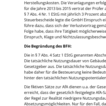
Herstellungskosten. Die Veranlagungen erfo
für die Jahre 2013 bis 2015 vertrat der Prüf
§ 7 Abs. 4 Nr. 1 EStG mit jährlich 3 Prozent 
Steuerbescheide legte die GmbH Einspruch e
führe dazu, dass sich der Verlustvortrag gem
Folge habe, dass ihre Tätigkeit möglicherweise
Einspruch, Klage und Nichtzulassungsbeschwe
Die Begründung des BFH:
Die in § 7 Abs. 4 Satz 1 EStG genannten Absc
Die tatsächliche Nutzungsdauer von Gebäude
Gesetzgeber aus. Die tatsächliche Nutzungsd
habe daher für die Besteuerung keine Bedeutu
hinter den tatsächlichen Nutzungspotentialen
Die fiktiven Sätze zur AfA dienen u.a. der G
erreicht, dass der gesetzlich festgelegte AfA
der Regel zur Realität niedrigere Nutzungsda
Absetzungsmöglichkeiten. Nur für den Fall, d