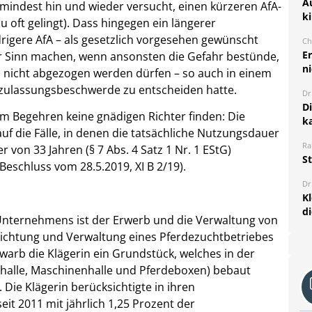
A
mindest hin und wieder versucht, einen kürzeren AfA-
k
u oft gelingt). Dass hingegen ein längerer
rigere AfA – als gesetzlich vorgesehen gewünscht
Ch
E
er Sinn machen, wenn ansonsten die Gefahr bestünde,
ni
i nicht abgezogen werden dürfen – so auch in einem
tzulassungsbeschwerde zu entscheiden hatte.
Dr
D
rem Begehren keine gnädigen Richter finden: Die
k
auf die Fälle, in denen die tatsächliche Nutzungsdauer
Ra
von 33 Jahren (§ 7 Abs. 4 Satz 1 Nr. 1 EStG)
S
Beschluss vom 28.5.2019, XI B 2/19).
Dr
K
d
Unternehmens ist der Erwerb und die Verwaltung von
ichtung und Verwaltung eines Pferdezuchtbetriebes
arb die Klägerin ein Grundstück, welches in der
gerhalle, Maschinenhalle und Pferdeboxen) bebaut
. Die Klägerin berücksichtigte in ihren
it 2011 mit jährlich 1,25 Prozent der