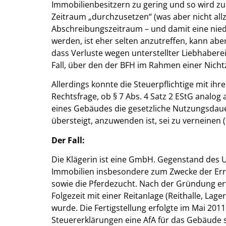
Immobilienbesitzern zu gering und so wird zu
Zeitraum „durchzusetzen“ (was aber nicht allz
Abschreibungszeitraum – und damit eine nied
werden, ist eher selten anzutreffen, kann ab
dass Verluste wegen unterstellter Liebhabere
Fall, über den der BFH im Rahmen einer Nich
Allerdings konnte die Steuerpflichtige mit ih
Rechtsfrage, ob § 7 Abs. 4 Satz 2 EStG analog 
eines Gebäudes die gesetzliche Nutzungsdauer 
übersteigt, anzuwenden ist, sei zu verneinen (
Der Fall:
Die Klägerin ist eine GmbH. Gegenstand des 
Immobilien insbesondere zum Zwecke der Err
sowie die Pferdezucht. Nach der Gründung erw
Folgezeit mit einer Reitanlage (Reithalle, La
wurde. Die Fertigstellung erfolgte im Mai 2011
Steuererklärungen eine AfA für das Gebäude se