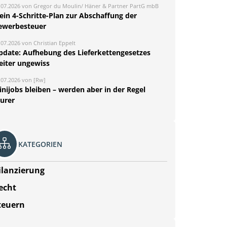
.07.2026 von Gregor du Moulin/ Häner & Partner PartG mbB
ein 4-Schritte-Plan zur Abschaffung der
ewerbesteuer
.07.2026 von Christian Eppelt
pdate: Aufhebung des Lieferkettengesetzes
eiter ungewiss
.07.2026 von [Rw]
nijobs bleiben – werden aber in der Regel
eurer
KATEGORIEN
ilanzierung
echt
teuern