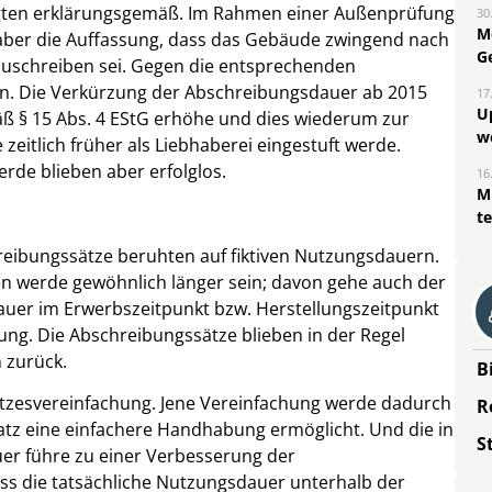
lgten erklärungsgemäß. Im Rahmen einer Außenprüfung
30
M
er aber die Auffassung, dass das Gebäude zwingend nach
G
abzuschreiben sei. Gegen die entsprechenden
in. Die Verkürzung der Abschreibungsdauer ab 2015
17
U
äß § 15 Abs. 4 EStG erhöhe und dies wiederum zur
w
 zeitlich früher als Liebhaberei eingestuft werde.
rde blieben aber erfolglos.
16
Mi
t
hreibungssätze beruhten auf fiktiven Nutzungsdauern.
n werde gewöhnlich länger sein; davon gehe auch der
auer im Erwerbszeitpunkt bzw. Herstellungszeitpunkt
ng. Die Abschreibungssätze blieben in der Regel
 zurück.
B
esetzesvereinfachung. Jene Vereinfachung werde dadurch
R
-Satz eine einfachere Handhabung ermöglicht. Und die in
S
uer führe zu einer Verbesserung der
ass die tatsächliche Nutzungsdauer unterhalb der