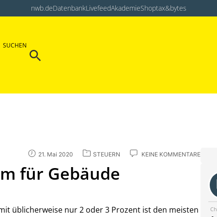
nwb.de
Datenbank
Livefeed
Akademie
Shop
tax&bytes
Search Button
SUCHEN
Search
for:
21. Mai 2020
STEUERN
KEINE KOMMENTARE
um für Gebäude
it üblicherweise nur 2 oder 3 Prozent ist den meisten
Ch