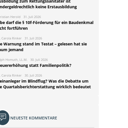
usbildung zum Rettungssanitäter ist
indergeldrechtlich keine Erstausbildung
ristian Herold
31. Juli 2026
rbe darf die § 10f-Förderung für ein Baudenkmal
cht fortführen
. Carola Rinker
31. Juli 2026
ie Warnung stand im Testat – gelesen hat sie
aum jemand
lph Homuth, LL.M.
30. Juli 2026
teuererhöhung statt Familienpolitik?
. Carola Rinker
30. Juli 2026
leinanleger im Blindflug? Was die Debatte um
ie Quartalsberichterstattung wirklich bedeutet
NEUESTE KOMMENTARE