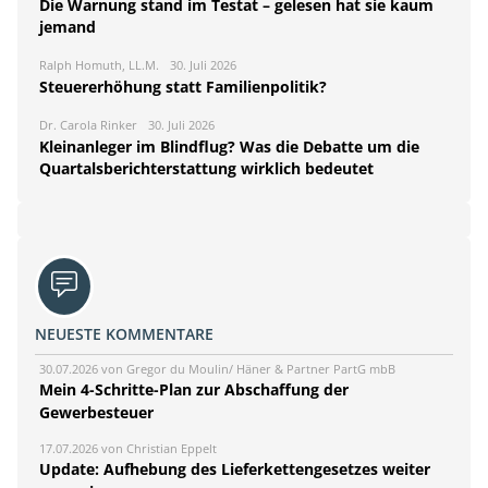
Die Warnung stand im Testat – gelesen hat sie kaum
jemand
Ralph Homuth, LL.M.
30. Juli 2026
Steuererhöhung statt Familienpolitik?
Dr. Carola Rinker
30. Juli 2026
Kleinanleger im Blindflug? Was die Debatte um die
Quartalsberichterstattung wirklich bedeutet
NEUESTE KOMMENTARE
30.07.2026 von Gregor du Moulin/ Häner & Partner PartG mbB
Mein 4-Schritte-Plan zur Abschaffung der
Gewerbesteuer
17.07.2026 von Christian Eppelt
Update: Aufhebung des Lieferkettengesetzes weiter