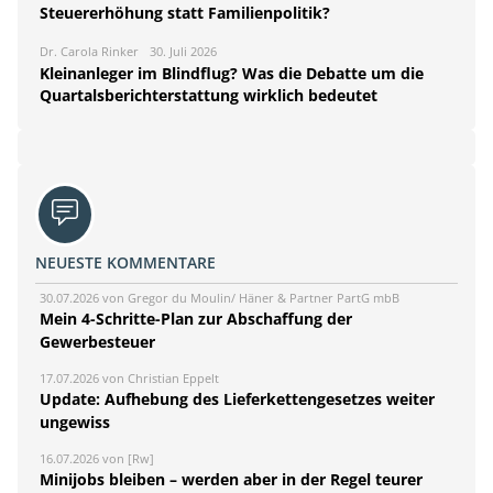
Steuererhöhung statt Familienpolitik?
Dr. Carola Rinker
30. Juli 2026
Kleinanleger im Blindflug? Was die Debatte um die
Quartalsberichterstattung wirklich bedeutet
NEUESTE KOMMENTARE
30.07.2026 von Gregor du Moulin/ Häner & Partner PartG mbB
Mein 4-Schritte-Plan zur Abschaffung der
Gewerbesteuer
17.07.2026 von Christian Eppelt
Update: Aufhebung des Lieferkettengesetzes weiter
ungewiss
16.07.2026 von [Rw]
Minijobs bleiben – werden aber in der Regel teurer