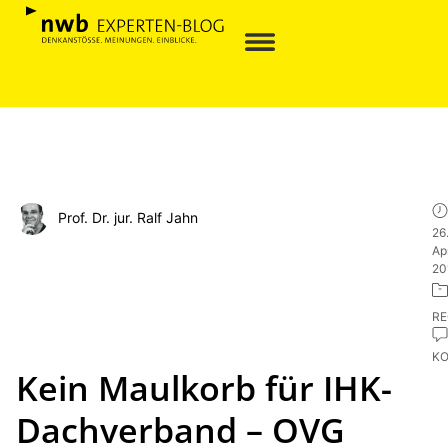
Prof. Dr. jur. Ralf Jahn
26
Apr
20
R
K
Kein Maulkorb für IHK-
Dachverband – OVG