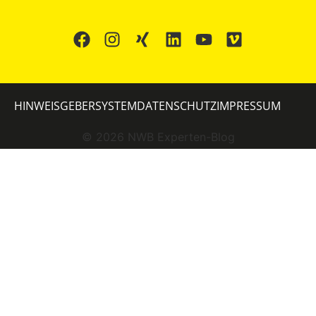
HINWEISGEBERSYSTEM
DATENSCHUTZ
IMPRESSUM
©
2026
NWB Experten-Blog