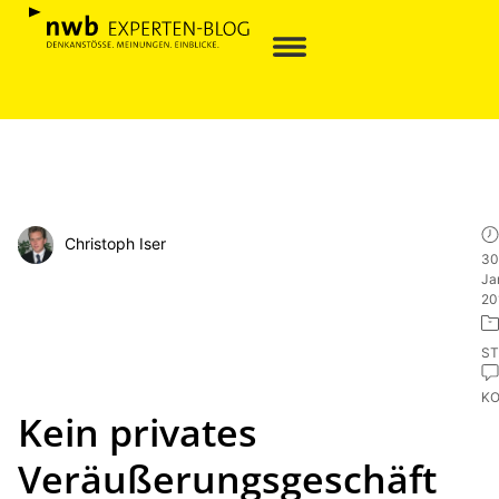
Christoph Iser
30
Ja
20
ST
K
Kein privates
Veräußerungsgeschäft