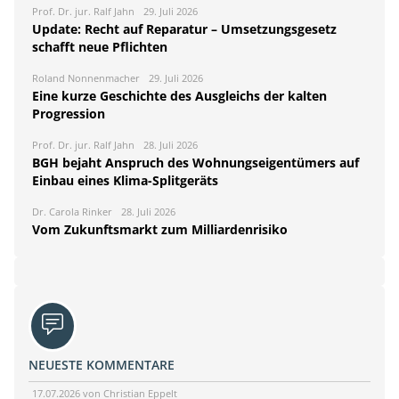
Prof. Dr. jur. Ralf Jahn
29. Juli 2026
Update: Recht auf Reparatur – Umsetzungsgesetz
schafft neue Pflichten
Roland Nonnenmacher
29. Juli 2026
Eine kurze Geschichte des Ausgleichs der kalten
Progression
Prof. Dr. jur. Ralf Jahn
28. Juli 2026
BGH bejaht Anspruch des Wohnungseigentümers auf
Einbau eines Klima-Splitgeräts
Dr. Carola Rinker
28. Juli 2026
Vom Zukunftsmarkt zum Milliardenrisiko
NEUESTE KOMMENTARE
17.07.2026 von Christian Eppelt