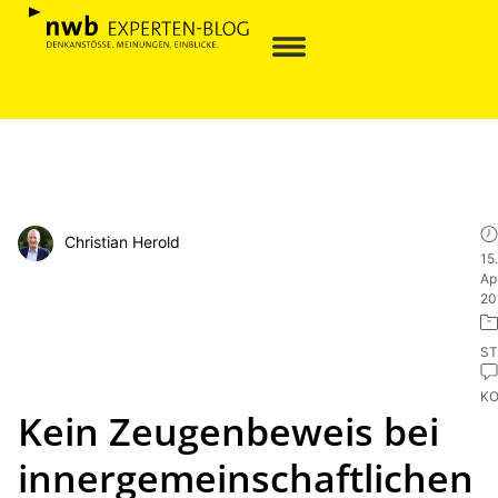
Christian Herold
15.
Apr
20
ST
K
Kein Zeugenbeweis bei
innergemeinschaftlichen