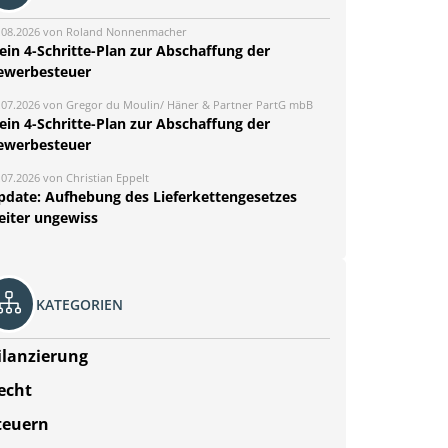
.08.2026 von Roland Nonnenmacher
ein 4-Schritte-Plan zur Abschaffung der
ewerbesteuer
.07.2026 von Gregor du Moulin/ Häner & Partner PartG mbB
ein 4-Schritte-Plan zur Abschaffung der
ewerbesteuer
.07.2026 von Christian Eppelt
pdate: Aufhebung des Lieferkettengesetzes
eiter ungewiss
KATEGORIEN
ilanzierung
echt
teuern