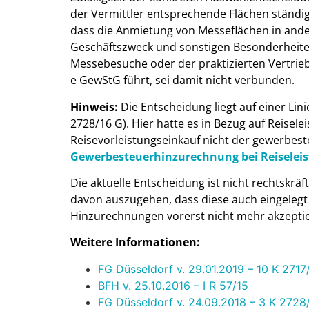
der Vermittler entsprechende Flächen ständi
dass die Anmietung von Messeflächen in ande
Geschäftszweck und sonstigen Besonderheiten d
Messebesuche oder der praktizierten Vertrieb
e GewStG führt, sei damit nicht verbunden.
Hinweis:
Die Entscheidung liegt auf einer Lin
2728/16 G). Hier hatte es in Bezug auf Reisel
Reisevorleistungseinkauf nicht der gewerbeste
Gewerbesteuerhinzurechnung bei Reiseleis
Die aktuelle Entscheidung ist nicht rechtskräf
davon auszugehen, dass diese auch eingelegt w
Hinzurechnungen vorerst nicht mehr akzepti
Weitere Informationen:
FG Düsseldorf v. 29.01.2019 – 10 K 2717/
BFH v. 25.10.2016 – I R 57/15
FG Düsseldorf v. 24.09.2018 – 3 K 2728