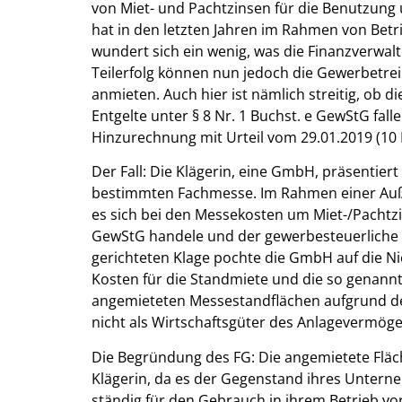
von Miet- und Pachtzinsen für die Benutzung
hat in den letzten Jahren im Rahmen von B
wundert sich ein wenig, was die Finanzverwa
Teilerfolg können nun jedoch die Gewerbetre
anmieten. Auch hier ist nämlich streitig, ob 
Entgelte unter § 8 Nr. 1 Buchst. e GewStG fall
Hinzurechnung mit Urteil vom 29.01.2019 (10 K
Der Fall: Die Klägerin, eine GmbH, präsentiert
bestimmten Fachmesse. Im Rahmen einer Auß
es sich bei den Messekosten um Miet-/Pachtzins
GewStG handele und der gewerbesteuerliche G
gerichteten Klage pochte die GmbH auf die Ni
Kosten für die Standmiete und die so genannte
angemieteten Messestandflächen aufgrund de
nicht als Wirtschaftsgüter des Anlagevermöge
Die Begründung des FG: Die angemietete Fläc
Klägerin, da es der Gegenstand ihres Unterne
ständig für den Gebrauch in ihrem Betrieb vo