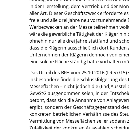
in der Herstellung, dem Vertrieb und der M
aller Art. Dieser Geschäftszweck erforderte e
freie und alle drei Jahre neu vorzunehmende 
Werbezwecken an der Messe teilnehmen wollte
wäre die gewerbliche Tätigkeit der Klägerin 
ohnehin nur alle drei Jahre stattfand und s
dass die Klägerin ausschließlich dort Kunden
Unternehmen der Klägerin dennoch von einer
eine solche Fläche ständig hätte vorhalten müs
Das Urteil des BFH vom 25.10.2016 (I R 57/15)
Insbesondere finde die Schlussfolgerung des F
Messeflächen – nicht jedoch die (End)Ausstell
GewStG ausgenommen seien, in der Entscheid
betont, dass sich die Annahme von Anlagever
ergibt, sondern der Geschäftsgegenstand des 
konkreten betrieblichen Verhältnisse des Ste
Vermittlung von Messeflächen sei er sodann
Zufälligkeit der konkreten Auswahlentscheidu