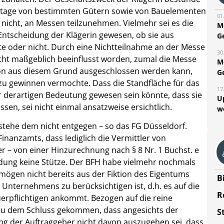
ontage von bestimmten Gütern sowie von Bauelementen
01
s nicht, an Messen teilzunehmen. Vielmehr sei es die
M
Entscheidung der Klägerin gewesen, ob sie aus
G
 oder nicht. Durch eine Nichtteilnahme an der Messe
30
nicht maßgeblich beeinflusst worden, zumal die Messe
M
chon aus diesem Grund ausgeschlossen werden kann,
G
 zu gewinnen vermochte. Dass die Standfläche für das
17
 derartigen Bedeutung gewesen sein könnte, dass sie
U
sen, sei nicht einmal ansatzweise ersichtlich.
w
 stehe dem nicht entgegen – so das FG Düsseldorf.
inanzamts, dass lediglich die Vermittler von
er – von einer Hinzurechnung nach § 8 Nr. 1 Buchst. e
ung keine Stütze. Der BFH habe vielmehr nochmals
mögen nicht bereits aus der Fiktion des Eigentums
B
Unternehmens zu berücksichtigen ist, d.h. es auf die
R
uerpflichtigen ankommt. Bezogen auf die reine
 zu dem Schluss gekommen, dass angesichts der
S
ng der Auftraggeber nicht davon auszugehen sei, dass