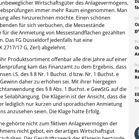
Da
 unbeweglicher Wirtschaftsgüter des Anlagevermögens,
fa
etriebsprüfungen immer mehr Raum eingenommen. Man
ltung alles hinzurechnen möchte. Einen schönen
Ch
O
ibenden für sich verbuchen, die Messestände
g
die für die Anmietung von Messestandflächen gezahlten
en. Das FG Düsseldorf jedenfalls hat eine
Pr
 2717/17 G, Zerl) abgelehnt.
O
A
 ihr Produktsortiment offenbar alle drei Jahre auf einer
Ra
enprüfung kam das Finanzamt zu dem Ergebnis, dass
Re
en i.S. des § 8 Nr. 1 Buchst. d bzw. Nr. 1 Buchst. e
R
ewinn daher zu erhöhen sei. Mit ihrer hiergegen
Pr
chtanwendung des § 8 Abs. 1 Buchst. e GewStG auf die
E
 Seilabhängung. Die Klägerin ist der Ansicht, dass die
S
r lediglich nur kurzen und sporadischen Anmietung
ns anzusehen seien. Die Klage hatte Erfolg.
he gehörte nicht zum fiktiven Anlagevermögen der
hmens nicht gebot, ein derartiges Wirtschaftsgut
rzuhalten. Der Geschäftszweck der Klägerin bestünde