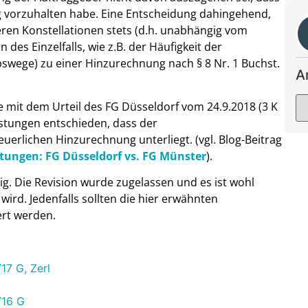
g vorzuhalten habe. Eine Entscheidung dahingehend,
ren Konstellationen stets (d.h. unabhängig vom
es Einzelfalls, wie z.B. der Häufigkeit der
swege) zu einer Hinzurechnung nach § 8 Nr. 1 Buchst.
A
ie mit dem Urteil des FG Düsseldorf vom 24.9.2018 (3 K
eistungen entschieden, dass der
uerlichen Hinzurechnung unterliegt. (vgl. Blog-Beitrag
tungen: FG Düsseldorf vs. FG Münster
).
tig. Die Revision wurde zugelassen und es ist wohl
ird. Jedenfalls sollten die hier erwähnten
ert werden.
17 G, Zerl
/16 G