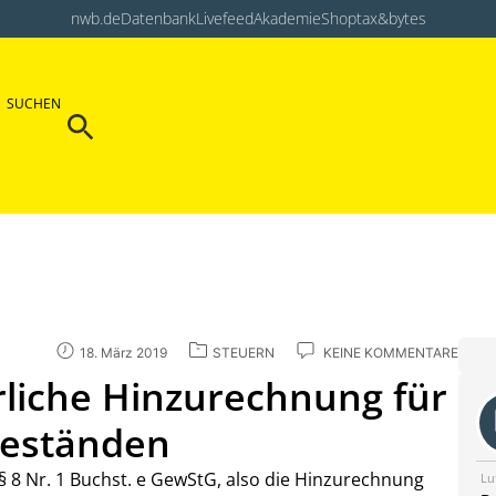
nwb.de
Datenbank
Livefeed
Akademie
Shop
tax&bytes
Search Button
SUCHEN
Search
for:
18. März 2019
STEUERN
KEINE KOMMENTARE
liche Hinzurechnung für
seständen
 8 Nr. 1 Buchst. e GewStG, also die Hinzurechnung
Lu