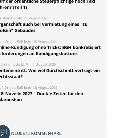
rf der ordentliche Steuerpflichtige noch Taxi
hren? (Teil 1)
ristian Herold
5. August 2026
rganschaft auch bei Vermietung eines "zu
roßen" Gebäudes
of. Dr. jur. Ralf Jahn
4. August 2026
nline-Kündigung ohne Tricks: BGH konkretisiert
nforderungen an Kündigungsbuttons
lph Homuth, LL.M.
4. August 2026
nteneintritt: Wie viel Durchschnitt verträgt ein
echtsstaat?
of. Dr. jur. Ralf Jahn
3. August 2026
EG-Novelle 2027 – Dunkle Zeiten für den
olarausbau
NEUESTE KOMMENTARE