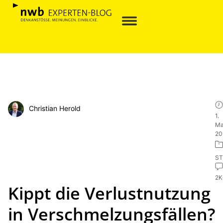
Christian Herold
1.
Ma
20
ST
2
Kippt die Verlustnutzung
in Verschmelzungsfällen?