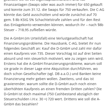
Finanzanlagen (Swaps oder was auch immer) für 650 gekauft
und konnte zum 31.12. die Swaps für 750 verkaufen. Die C-AG
könnte das Geld ausschütten und würde zunächst auf 70
gem. § 8b KStG 5% Schachtelstrafe zahlen und für den Rest
das Einlagekonto verwenden können, wodurch ihr – nach §8b
Steuer – 718,95 zufließen würde.
Die A-GmbH (im Urteilsfall) eine Verlustgesellschaft hat
Finanzierungsprobleme. Die Hausbank, C-AG, bietet ihr nun
folgendes Geschäft an: Kauf die D-GmbH und zahl mir dafür
einen Kaufpreis von 735. Dieser Vorschlag ist auf drei Seiten
absurd und rein steuerlich motiviert, wie zu zeigen sein wird.
Erstens hat die A-GmbH Finanzierungsprobleme, warum soll
sie grade in dieser Lage eine Akquisition durchführen, wo
doch schon Gesellschafter (vgl. DB a.a.O.) und Banken keine
Finanzierung mehr geben wollen. Zweitens, und das ist
gravierender, warum sollte die D-GmbH auch noch einen
überhöhten Kaufpreis an einen fremden Dritten zahlen? Die
D-GmbH ist doch maximal (750 Cashbestand abzüglich der
Steuerschulden i.H.v. 30 =) 720 wert. Drittens wie soll die A-
GmbH das bezahlen?