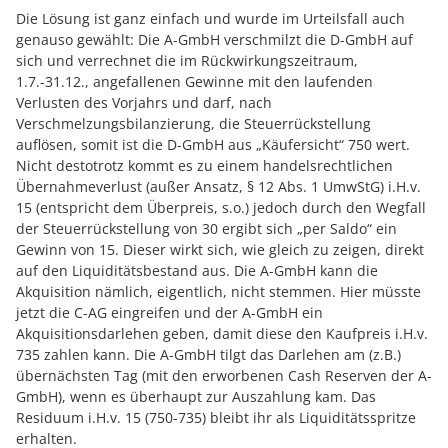
Die Lösung ist ganz einfach und wurde im Urteilsfall auch
genauso gewählt: Die A-GmbH verschmilzt die D-GmbH auf
sich und verrechnet die im Rückwirkungszeitraum,
1.7.-31.12., angefallenen Gewinne mit den laufenden
Verlusten des Vorjahrs und darf, nach
Verschmelzungsbilanzierung, die Steuerrückstellung
auflösen, somit ist die D-GmbH aus „Käufersicht“ 750 wert.
Nicht destotrotz kommt es zu einem handelsrechtlichen
Übernahmeverlust (außer Ansatz, § 12 Abs. 1 UmwStG) i.H.v.
15 (entspricht dem Überpreis, s.o.) jedoch durch den Wegfall
der Steuerrückstellung von 30 ergibt sich „per Saldo“ ein
Gewinn von 15. Dieser wirkt sich, wie gleich zu zeigen, direkt
auf den Liquiditätsbestand aus. Die A-GmbH kann die
Akquisition nämlich, eigentlich, nicht stemmen. Hier müsste
jetzt die C-AG eingreifen und der A-GmbH ein
Akquisitionsdarlehen geben, damit diese den Kaufpreis i.H.v.
735 zahlen kann. Die A-GmbH tilgt das Darlehen am (z.B.)
übernächsten Tag (mit den erworbenen Cash Reserven der A-
GmbH), wenn es überhaupt zur Auszahlung kam. Das
Residuum i.H.v. 15 (750-735) bleibt ihr als Liquiditätsspritze
erhalten.