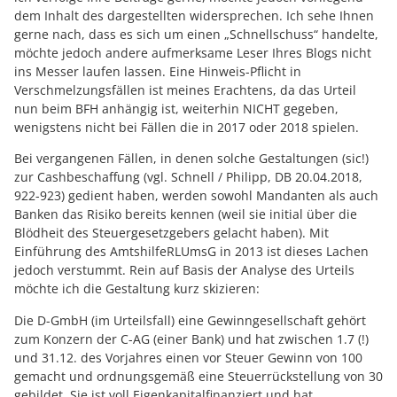
dem Inhalt des dargestellten widersprechen. Ich sehe Ihnen
gerne nach, dass es sich um einen „Schnellschuss“ handelte,
möchte jedoch andere aufmerksame Leser Ihres Blogs nicht
ins Messer laufen lassen. Eine Hinweis-Pflicht in
Verschmelzungsfällen ist meines Erachtens, da das Urteil
nun beim BFH anhängig ist, weiterhin NICHT gegeben,
wenigstens nicht bei Fällen die in 2017 oder 2018 spielen.
Bei vergangenen Fällen, in denen solche Gestaltungen (sic!)
zur Cashbeschaffung (vgl. Schnell / Philipp, DB 20.04.2018,
922-923) gedient haben, werden sowohl Mandanten als auch
Banken das Risiko bereits kennen (weil sie initial über die
Blödheit des Steuergesetzgebers gelacht haben). Mit
Einführung des AmtshilfeRLUmsG in 2013 ist dieses Lachen
jedoch verstummt. Rein auf Basis der Analyse des Urteils
möchte ich die Gestaltung kurz skizieren:
Die D-GmbH (im Urteilsfall) eine Gewinngesellschaft gehört
zum Konzern der C-AG (einer Bank) und hat zwischen 1.7 (!)
und 31.12. des Vorjahres einen vor Steuer Gewinn von 100
gemacht und ordnungsgemäß eine Steuerrückstellung von 30
gebildet. Sie ist voll Eigenkapitalfinanziert und hat