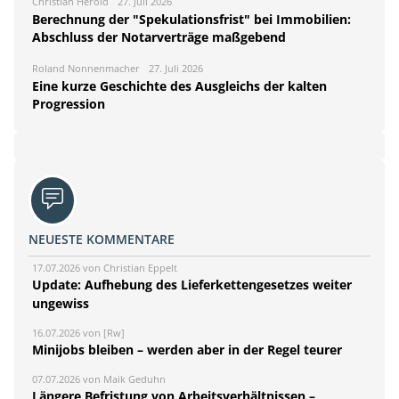
Christian Herold
27. Juli 2026
Berechnung der "Spekulationsfrist" bei Immobilien:
Abschluss der Notarverträge maßgebend
Roland Nonnenmacher
27. Juli 2026
Eine kurze Geschichte des Ausgleichs der kalten
Progression
NEUESTE KOMMENTARE
17.07.2026 von Christian Eppelt
Update: Aufhebung des Lieferkettengesetzes weiter
ungewiss
16.07.2026 von [Rw]
Minijobs bleiben – werden aber in der Regel teurer
07.07.2026 von Maik Geduhn
Längere Befristung von Arbeitsverhältnissen –