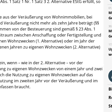
 1 Satz 1 Nr. 1 Satz 3 2. Alternative EStG erfüllt, so
01
M
che aus der Veräußerung von Wohnimmobilien, bei
G
 Veräußerung nicht mehr als zehn Jahre beträgt (§§
30
enommen von der Besteuerung sind gemäß § 23 Abs. 1
M
eitraum zwischen Anschaffung oder Fertigstellung und
G
nen Wohnzwecken (1. Alternative) oder im Jahr der
17
nen Jahren zu eigenen Wohnzwecken (2. Alternative)
U
w
ein, wenn – wie in der 2. Alternative – vor der
g zu eigenen Wohnzwecken von einem Jahr und zwei
 sich die Nutzung zu eigenen Wohnzwecken auf das
utzung im zweiten Jahr vor der Veräußerung und im
mfassen braucht.
B
R
S