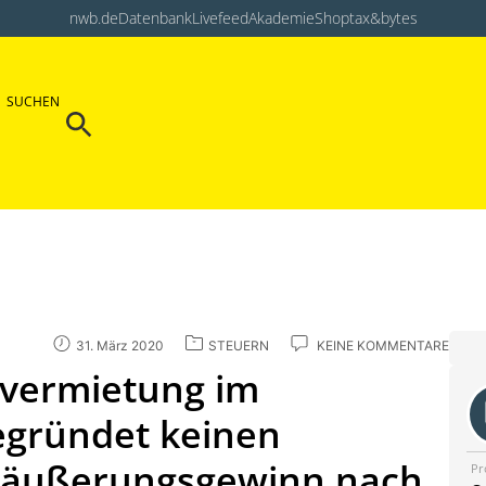
nwb.de
Datenbank
Livefeed
Akademie
Shop
tax&bytes
Search Button
SUCHEN
Search
for:
31. März 2020
STEUERN
KEINE KOMMENTARE
nvermietung im
egründet keinen
eräußerungsgewinn nach
Pr