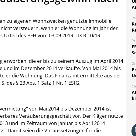
O
A
Ra
nn an zu eigenen Wohnzwecken genutzte Immobilie,
Re
icht versteuern, wenn er die Wohnung im Jahr der
R
s Urteil des BFH vom 03.09.2019 – IX R 10/19.
Pr
E
S
 erworben, die er bis zu seinem Auszug im April 2014
Dr
 und im Dezember 2014 verkaufte. Von Mai 2014 bis
Pr
e er die Wohnung. Das Finanzamt ermittelte aus der
U
. des § 23 Abs. 1 Satz 1 Nr. 1 EStG.
Ch
A
k
vermietung“ von Mai 2014 bis Dezember 2014 ist
euerbares Veräußerungsgeschäft vor. Der Kläger nutzte
013 und im Zeitraum von Januar bis April 2014
. Damit seien die Voraussetzungen für die