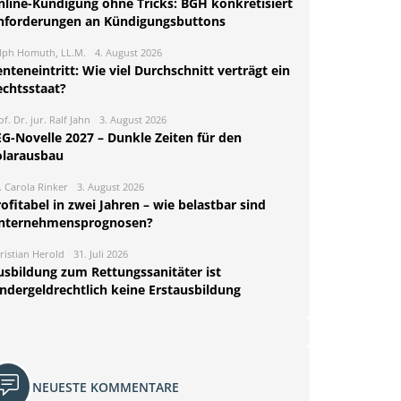
nline-Kündigung ohne Tricks: BGH konkretisiert
nforderungen an Kündigungsbuttons
lph Homuth, LL.M.
4. August 2026
nteneintritt: Wie viel Durchschnitt verträgt ein
echtsstaat?
of. Dr. jur. Ralf Jahn
3. August 2026
EG-Novelle 2027 – Dunkle Zeiten für den
olarausbau
. Carola Rinker
3. August 2026
ofitabel in zwei Jahren – wie belastbar sind
nternehmensprognosen?
ristian Herold
31. Juli 2026
usbildung zum Rettungssanitäter ist
indergeldrechtlich keine Erstausbildung
NEUESTE KOMMENTARE