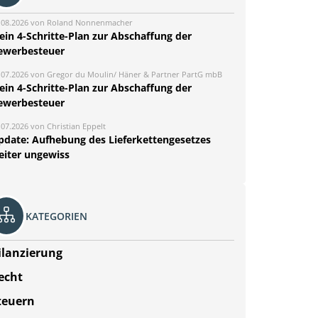
.08.2026 von Roland Nonnenmacher
ein 4-Schritte-Plan zur Abschaffung der
ewerbesteuer
.07.2026 von Gregor du Moulin/ Häner & Partner PartG mbB
ein 4-Schritte-Plan zur Abschaffung der
ewerbesteuer
.07.2026 von Christian Eppelt
pdate: Aufhebung des Lieferkettengesetzes
eiter ungewiss
KATEGORIEN
ilanzierung
echt
teuern