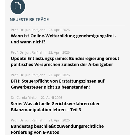
NEUESTE BEITRÄGE
Prof. Dr. jur. Ralf Jahn
23. April 2026
Wann ist Online-Weiterbildung genehmigungsfrei -
und wann nicht?
Prof. Dr. jur. Ralf Jahn
22. April 2026
Update Entlastungsprämie: Bundesregierung erneut
politisches Versprechen zulasten der Arbeitgeber
Prof. Dr. jur. Ralf Jahn
22. April 2026
BFH: Steuerpflicht von Erstattungszinsen auf
Gewerbesteuer nicht zu beanstanden!
Dr. Carola Rinker
22. April 2026
Serie: Was aktuelle Gerichtsverfahren über
Bilanzmanipulation lehren – Teil 3
Prof. Dr. jur. Ralf Jahn
21. April 2026
Bundestag beschließt zuwendungsrechtliche
Förderung von E-Autos