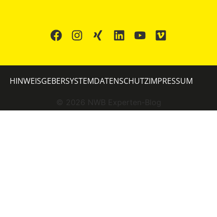
HINWEISGEBERSYSTEM
DATENSCHUTZ
IMPRESSUM
©
2026
NWB Experten-Blog