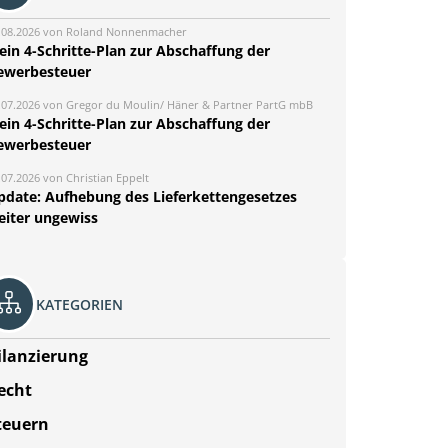
.08.2026 von Roland Nonnenmacher
ein 4-Schritte-Plan zur Abschaffung der
ewerbesteuer
.07.2026 von Gregor du Moulin/ Häner & Partner PartG mbB
ein 4-Schritte-Plan zur Abschaffung der
ewerbesteuer
.07.2026 von Christian Eppelt
pdate: Aufhebung des Lieferkettengesetzes
eiter ungewiss
KATEGORIEN
ilanzierung
echt
teuern