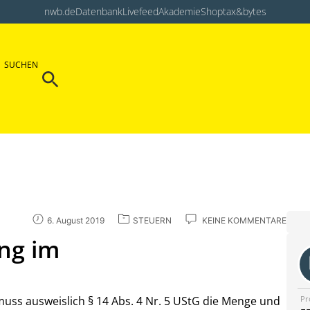
nwb.de
Datenbank
Livefeed
Akademie
Shop
tax&bytes
Search Button
SUCHEN
Search
for:
6. August 2019
STEUERN
KEINE KOMMENTARE
ng im
Pr
muss ausweislich § 14 Abs. 4 Nr. 5 UStG die Menge und