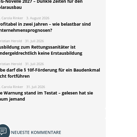
EG-Novelle 2027 – Dunkle Zeiten für den
olarausbau
. Carola Rinker
3. August 2026
ofitabel in zwei Jahren – wie belastbar sind
nternehmensprognosen?
ristian Herold
31. Juli 2026
usbildung zum Rettungssanitäter ist
indergeldrechtlich keine Erstausbildung
ristian Herold
31. Juli 2026
rbe darf die § 10f-Förderung für ein Baudenkmal
cht fortführen
. Carola Rinker
31. Juli 2026
ie Warnung stand im Testat – gelesen hat sie
aum jemand
NEUESTE KOMMENTARE