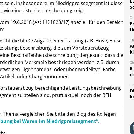
E
et sein. Insbesondere im Niedrigpreissegment ist diese
S
wie eine aktuelle Entscheidung zeigt.
Dr
vom 19.6.2018 (Az: 1 K 1828/17) speziell für den Bereich
Pr
n:
U
eicht die bloße Angabe einer Gattung (z.B. Hose, Bluse
Ch
A
e Leistungsbeschreibung, die zum Vorsteuerabzug
k
it eine Beschaffenheitsbeschreibung dergestalt, dass die
orderlichen Merkmale beschrieben werden, z.B. durch
Ch
E
 etwaigen Eigennamens, oder über Modelltyp, Farbe
ni
 Artikel- oder Chargennummer.
Dr
Vorsteuerabzug berechtigende Leistungsbeschreibung
D
gment zu stellen sind, prüft aktuell noch der BFH
k
 Thema vergleichen Sie bitte den Blog des Kollegen
ibung bei Waren im Niedrigpreissegment“.
ch: