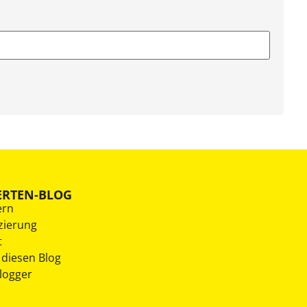
ERTEN-BLOG
ern
zierung
t
 diesen Blog
Blogger