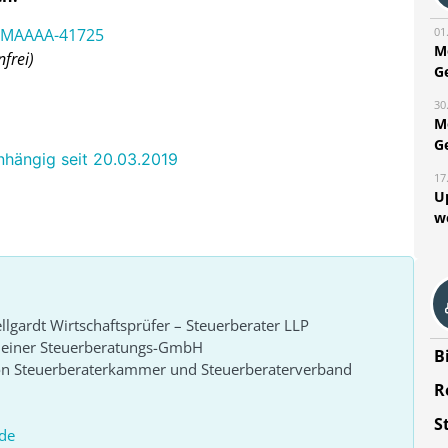
B MAAAA-41725
01
M
frei)
G
30
M
G
anhängig seit 20.03.2019
17
U
w
lgardt Wirtschaftsprüfer – Steuerberater LLP
r einer Steuerberatungs-GmbH
B
von Steuerberaterkammer und Steuerberaterverband
R
S
de