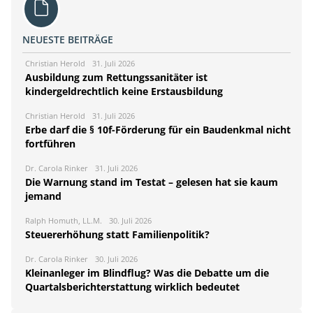
NEUESTE BEITRÄGE
Christian Herold
31. Juli 2026
Ausbildung zum Rettungssanitäter ist
kindergeldrechtlich keine Erstausbildung
Christian Herold
31. Juli 2026
Erbe darf die § 10f-Förderung für ein Baudenkmal nicht
fortführen
Dr. Carola Rinker
31. Juli 2026
Die Warnung stand im Testat – gelesen hat sie kaum
jemand
Ralph Homuth, LL.M.
30. Juli 2026
Steuererhöhung statt Familienpolitik?
Dr. Carola Rinker
30. Juli 2026
Kleinanleger im Blindflug? Was die Debatte um die
Quartalsberichterstattung wirklich bedeutet