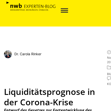
Dr. Carola Rinker
No
20
BI
K
Liquiditätsprognose in
der Corona-Krise
Entwurf des Gesetzes zur Fortentwicklung des