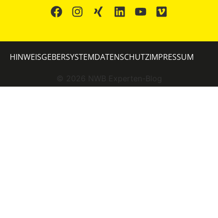
HINWEISGEBERSYSTEM
DATENSCHUTZ
IMPRESSUM
©
2026
NWB Experten-Blog