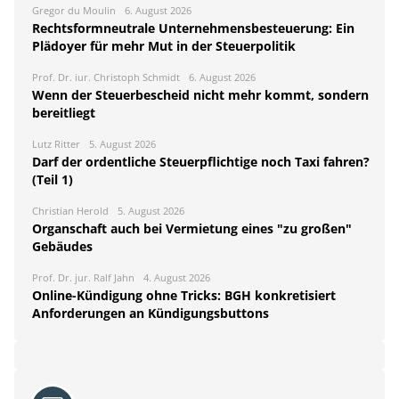
Gregor du Moulin
6. August 2026
Rechtsformneutrale Unternehmensbesteuerung: Ein
Plädoyer für mehr Mut in der Steuerpolitik
Prof. Dr. iur. Christoph Schmidt
6. August 2026
Wenn der Steuerbescheid nicht mehr kommt, sondern
bereitliegt
Lutz Ritter
5. August 2026
Darf der ordentliche Steuerpflichtige noch Taxi fahren?
(Teil 1)
Christian Herold
5. August 2026
Organschaft auch bei Vermietung eines "zu großen"
Gebäudes
Prof. Dr. jur. Ralf Jahn
4. August 2026
Online-Kündigung ohne Tricks: BGH konkretisiert
Anforderungen an Kündigungsbuttons