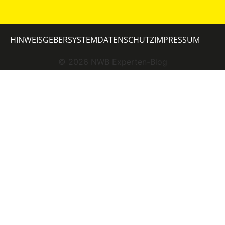
HINWEISGEBERSYSTEM
DATENSCHUTZ
IMPRESSUM
©
2026
NWB Experten-Blog