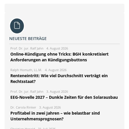
NEUESTE BEITRÄGE
Prof. Dr. jur. Ralf Jahn
4. August 2026
Online-Kündigung ohne Tricks: BGH konkretisiert
Anforderungen an Kündigungsbuttons
Ralph Homuth, LL.M.
4. August 2026
Renteneintritt: Wie viel Durchschnitt verträgt ein
Rechtsstaat?
Prof. Dr. jur. Ralf Jahn
3. August 2026
EEG-Novelle 2027 – Dunkle Zeiten für den Solarausbau
Dr. Carola Rinker
3. August 2026
Profitabel in zwei Jahren – wie belastbar sind
Unternehmensprognosen?
Christian Herold
31. Juli 2026