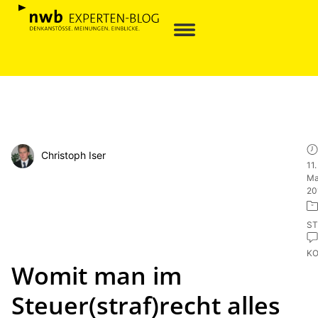
Christoph Iser
11.
Ma
20
ST
K
Womit man im
Steuer(straf)recht alles