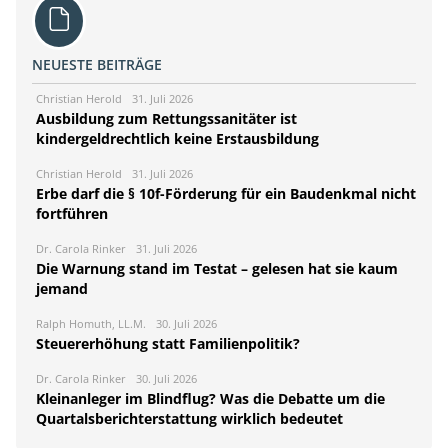
NEUESTE BEITRÄGE
Christian Herold
31. Juli 2026
Ausbildung zum Rettungssanitäter ist
kindergeldrechtlich keine Erstausbildung
Christian Herold
31. Juli 2026
Erbe darf die § 10f-Förderung für ein Baudenkmal nicht
fortführen
Dr. Carola Rinker
31. Juli 2026
Die Warnung stand im Testat – gelesen hat sie kaum
jemand
Ralph Homuth, LL.M.
30. Juli 2026
Steuererhöhung statt Familienpolitik?
Dr. Carola Rinker
30. Juli 2026
Kleinanleger im Blindflug? Was die Debatte um die
Quartalsberichterstattung wirklich bedeutet