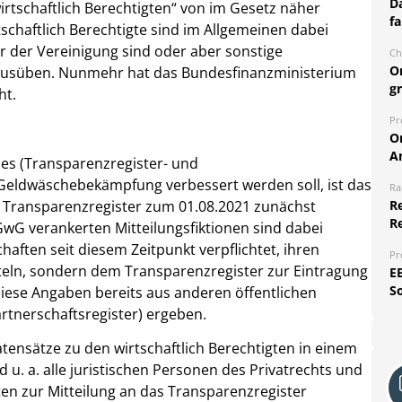
Da
irtschaftlich Berechtigten“ von im Gesetz näher
fa
schaftlich Berechtigte sind im Allgemeinen dabei
r der Vereinigung sind oder aber sonstige
Ch
O
 ausüben. Nunmehr hat das Bundesfinanzministerium
g
ht.
Pr
O
A
s (Transparenzregister- und
 Geldwäschebekämpfung verbessert werden soll, ist das
Ra
n Transparenzregister zum 01.08.2021 zunächst
Re
R
 GwG verankerten Mitteilungsfiktionen sind dabei
chaften seit diesem Zeitpunkt verpflichtet, ihren
Pr
itteln, sondern dem Transparenzregister zur Eintragung
E
S
diese Angaben bereits aus anderen öffentlichen
artnerschaftsregister) ergeben.
tensätze zu den wirtschaftlich Berechtigten in einem
d u. a. alle juristischen Personen des Privatrechts und
en zur Mitteilung an das Transparenzregister