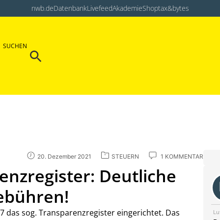
nwb.de
Datenbank
Livefeed
Akademie
Shop
tax&bytes
Search Button
SUCHEN
Search
for:
20. Dezember 2021
STEUERN
1 KOMMENTAR
nzregister: Deutliche
ebühren!
 das sog. Transparenzregister eingerichtet. Das
Lu