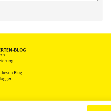
ERTEN-BLOG
ern
zierung
t
 diesen Blog
Blogger