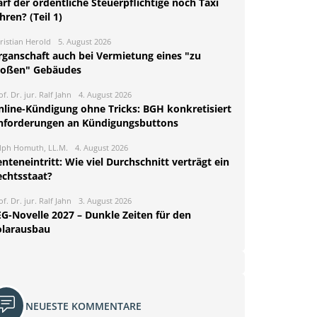
rf der ordentliche Steuerpflichtige noch Taxi
hren? (Teil 1)
ristian Herold
5. August 2026
rganschaft auch bei Vermietung eines "zu
roßen" Gebäudes
of. Dr. jur. Ralf Jahn
4. August 2026
nline-Kündigung ohne Tricks: BGH konkretisiert
nforderungen an Kündigungsbuttons
lph Homuth, LL.M.
4. August 2026
nteneintritt: Wie viel Durchschnitt verträgt ein
echtsstaat?
of. Dr. jur. Ralf Jahn
3. August 2026
EG-Novelle 2027 – Dunkle Zeiten für den
olarausbau
NEUESTE KOMMENTARE