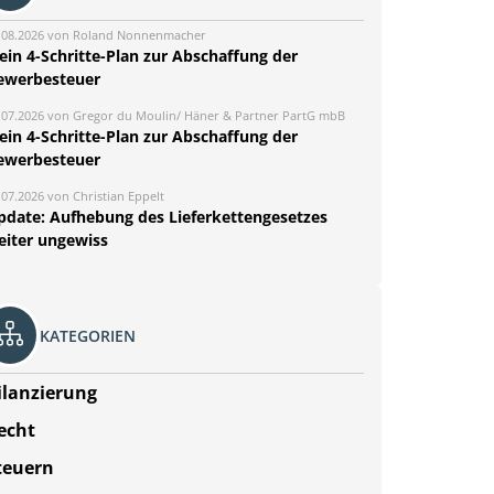
.08.2026 von Roland Nonnenmacher
ein 4-Schritte-Plan zur Abschaffung der
ewerbesteuer
.07.2026 von Gregor du Moulin/ Häner & Partner PartG mbB
ein 4-Schritte-Plan zur Abschaffung der
ewerbesteuer
.07.2026 von Christian Eppelt
pdate: Aufhebung des Lieferkettengesetzes
eiter ungewiss
KATEGORIEN
ilanzierung
echt
teuern