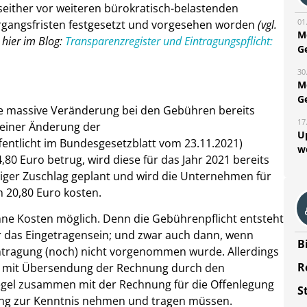
 seither vor weiteren bürokratisch-belastenden
01
ergangsfristen festgesetzt und vorgesehen worden
(vgl.
M
 hier im Blog:
Transparenzregister und Eintragungspflicht:
G
30
M
G
e massive Veränderung bei den Gebühren bereits
17
einer Änderung der
U
ntlicht im Bundesgesetzblatt vom 23.11.2021)
w
80 Euro betrug, wird diese für das Jahr 2021 bereits
ftiger Zuschlag geplant und wird die Unternehmen für
h 20,80 Euro kosten.
ohne Kosten möglich. Denn die Gebührenpflicht entsteht
ür das Eingetragensein; und zwar auch dann, wenn
B
intragung (noch) nicht vorgenommen wurde. Allerdings
R
ns mit Übersendung der Rechnung durch den
Regel zusammen mit der Rechnung für die Offenlegung
S
hung zur Kenntnis nehmen und tragen müssen.