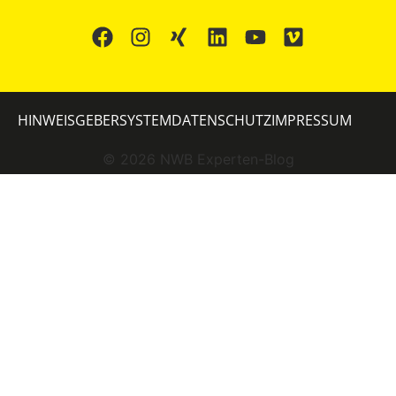
HINWEISGEBERSYSTEM
DATENSCHUTZ
IMPRESSUM
©
2026
NWB Experten-Blog