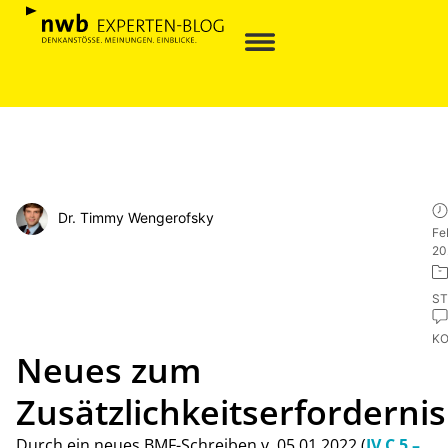
Dr. Timmy Wengerofsky
Fe
20
ST
K
Neues zum
Zusätzlichkeitserfordernis
Durch ein neues BMF-Schreiben v. 05.01.2022 (
IV C 5 –