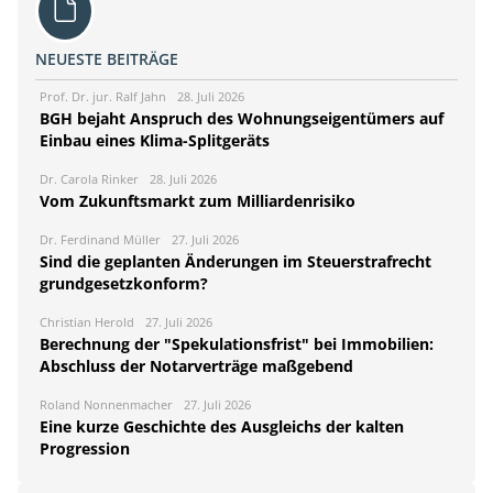
NEUESTE BEITRÄGE
Prof. Dr. jur. Ralf Jahn
28. Juli 2026
BGH bejaht Anspruch des Wohnungseigentümers auf
Einbau eines Klima-Splitgeräts
Dr. Carola Rinker
28. Juli 2026
Vom Zukunftsmarkt zum Milliardenrisiko
Dr. Ferdinand Müller
27. Juli 2026
Sind die geplanten Änderungen im Steuerstrafrecht
grundgesetzkonform?
Christian Herold
27. Juli 2026
Berechnung der "Spekulationsfrist" bei Immobilien:
Abschluss der Notarverträge maßgebend
Roland Nonnenmacher
27. Juli 2026
Eine kurze Geschichte des Ausgleichs der kalten
Progression