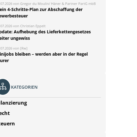
.07.2026 von Gregor du Moulin/ Häner & Partner PartG mbB
ein 4-Schritte-Plan zur Abschaffung der
ewerbesteuer
.07.2026 von Christian Eppelt
pdate: Aufhebung des Lieferkettengesetzes
eiter ungewiss
.07.2026 von [Rw]
nijobs bleiben – werden aber in der Regel
eurer
KATEGORIEN
ilanzierung
echt
teuern