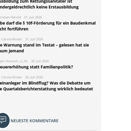
usbildung zum Rettungssanitäter ist
indergeldrechtlich keine Erstausbildung
ristian Herold
31. Juli 2026
rbe darf die § 10f-Förderung für ein Baudenkmal
cht fortführen
. Carola Rinker
31. Juli 2026
ie Warnung stand im Testat – gelesen hat sie
aum jemand
lph Homuth, LL.M.
30. Juli 2026
teuererhöhung statt Familienpolitik?
. Carola Rinker
30. Juli 2026
leinanleger im Blindflug? Was die Debatte um
ie Quartalsberichterstattung wirklich bedeutet
NEUESTE KOMMENTARE