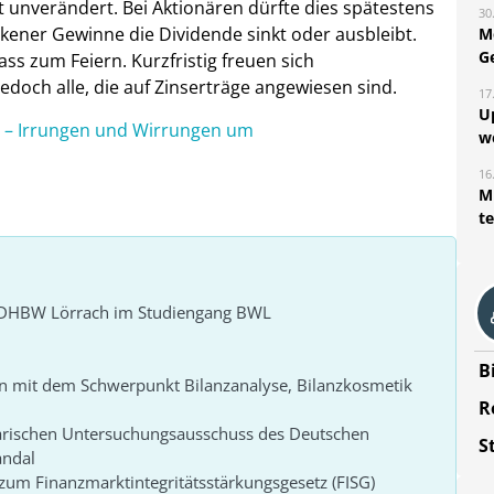
t unverändert. Bei Aktionären dürfte dies spätestens
30
ner Gewinne die Dividende sinkt oder ausbleibt.
M
G
lass zum Feiern. Kurzfristig freuen sich
jedoch alle, die auf Zinserträge angewiesen sind.
17
U
 – Irrungen und Wirrungen um
w
16
Mi
t
r DHBW Lörrach im Studiengang BWL
B
n mit dem Schwerpunkt Bilanzanalyse, Bilanzkosmetik
R
arischen Untersuchungsausschuss des Deutschen
S
andal
um Finanzmarktintegritätsstärkungsgesetz (FISG)