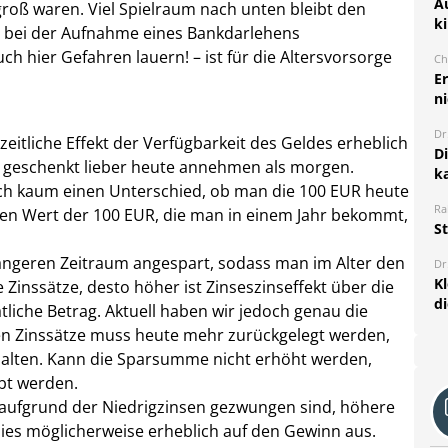
A
groß waren. Viel Spielraum nach unten bleibt den
k
r bei der Aufnahme eines Bankdarlehens
h hier Gefahren lauern! – ist für die Altersvorsorge
Ch
E
ni
Dr
zeitliche Effekt der Verfügbarkeit des Geldes erheblich
D
geschenkt lieber heute annehmen als morgen.
k
ch kaum einen Unterschied, ob man die 100 EUR heute
Ra
en Wert der 100 EUR, die man in einem Jahr bekommt,
S
längeren Zeitraum angespart, sodass man im Alter den
Dr
K
Zinssätze, desto höher ist Zinseszinseffekt über die
d
liche Betrag. Aktuell haben wir jedoch genau die
en Zinssätze muss heute mehr zurückgelegt werden,
rhalten. Kann die Sparsumme nicht erhöht werden,
bt werden.
e aufgrund der Niedrigzinsen gezwungen sind, höhere
dies möglicherweise erheblich auf den Gewinn aus.