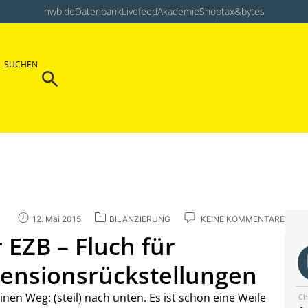
nwb.de
Datenbank
Livefeed
Akademie
Shop
tax&bytes
Search Button
SUCHEN
Search
for:
12. Mai 2015
BILANZIERUNG
KEINE KOMMENTARE
r EZB – Fluch für
Pensionsrückstellungen
nen Weg: (steil) nach unten. Es ist schon eine Weile
Ch