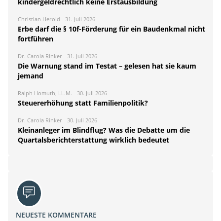
kindergeldrechtlich keine Erstausbildung
Christian Herold
31. Juli 2026
Erbe darf die § 10f-Förderung für ein Baudenkmal nicht
fortführen
Dr. Carola Rinker
31. Juli 2026
Die Warnung stand im Testat – gelesen hat sie kaum
jemand
Ralph Homuth, LL.M.
30. Juli 2026
Steuererhöhung statt Familienpolitik?
Dr. Carola Rinker
30. Juli 2026
Kleinanleger im Blindflug? Was die Debatte um die
Quartalsberichterstattung wirklich bedeutet
NEUESTE KOMMENTARE