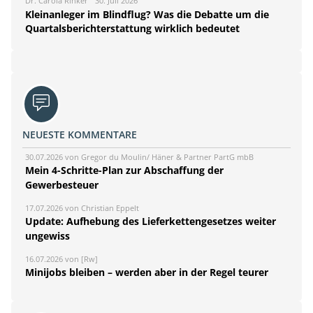
Dr. Carola Rinker
30. Juli 2026
Kleinanleger im Blindflug? Was die Debatte um die
Quartalsberichterstattung wirklich bedeutet
NEUESTE KOMMENTARE
30.07.2026 von Gregor du Moulin/ Häner & Partner PartG mbB
Mein 4-Schritte-Plan zur Abschaffung der
Gewerbesteuer
17.07.2026 von Christian Eppelt
Update: Aufhebung des Lieferkettengesetzes weiter
ungewiss
16.07.2026 von [Rw]
Minijobs bleiben – werden aber in der Regel teurer