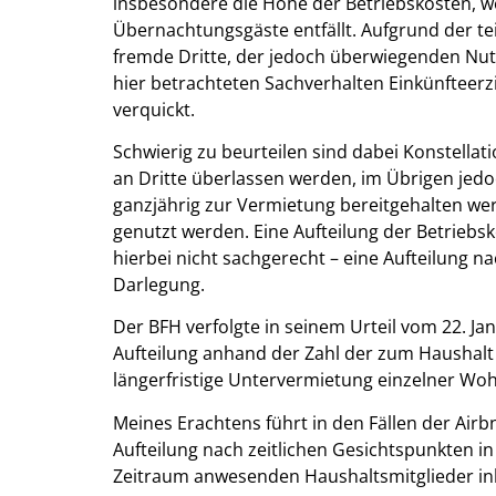
insbesondere die Höhe der Betriebskosten, we
Übernachtungsgäste entfällt. Aufgrund der 
fremde Dritte, der jedoch überwiegenden Nu
hier betrachteten Sachverhalten Einkünfteer
verquickt.
Schwierig zu beurteilen sind dabei Konstell
an Dritte überlassen werden, im Übrigen je
ganzjährig zur Vermietung bereitgehalten wer
genutzt werden. Eine Aufteilung der Betrieb
hierbei nicht sachgerecht – eine Aufteilung n
Darlegung.
Der BFH verfolgte in seinem Urteil vom 22. Jan
Aufteilung anhand der Zahl der zum Haushalt 
längerfristige Untervermietung einzelner W
Meines Erachtens führt in den Fällen der Air
Aufteilung nach zeitlichen Gesichtspunkten i
Zeitraum anwesenden Haushaltsmitglieder in