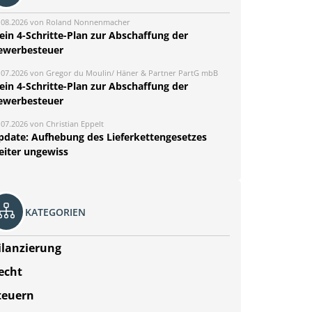
.08.2026 von Roland Nonnenmacher
ein 4-Schritte-Plan zur Abschaffung der
ewerbesteuer
.07.2026 von Gregor du Moulin/ Häner & Partner PartG mbB
ein 4-Schritte-Plan zur Abschaffung der
ewerbesteuer
.07.2026 von Christian Eppelt
pdate: Aufhebung des Lieferkettengesetzes
eiter ungewiss
KATEGORIEN
ilanzierung
echt
teuern