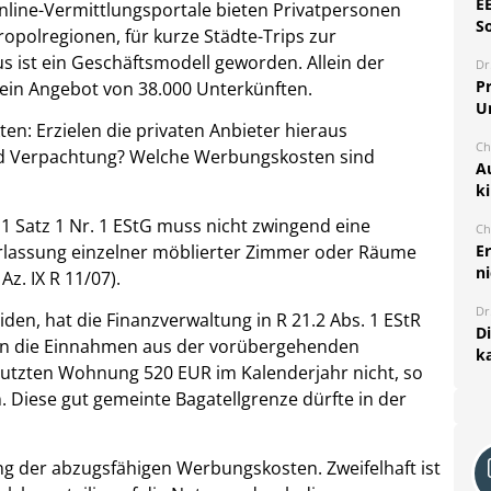
E
ine-Vermittlungsportale bieten Privatpersonen
S
polregionen, für kurze Städte-Trips zur
s ist ein Geschäftsmodell geworden. Allein der
Dr
Pr
ein Angebot von 38.000 Unterkünften.
U
en: Erzielen die privaten Anbieter hieraus
Ch
und Verpachtung? Welche Werbungskosten sind
A
k
1 Satz 1 Nr. 1 EStG muss nicht zwingend eine
Ch
rlassung einzelner möblierter Zimmer oder Räume
E
ni
Az. IX R 11/07).
Dr
n, hat die Finanzverwaltung in R 21.2 Abs. 1 EStR
D
eigen die Einnahmen aus der vorübergehenden
k
tzten Wohnung 520 EUR im Kalenderjahr nicht, so
Diese gut gemeinte Bagatellgrenze dürfte in der
ng der abzugsfähigen Werbungskosten. Zweifelhaft ist