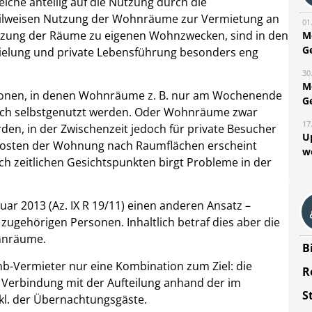
lche anteilig auf die Nutzung durch die
teilweisen Nutzung der Wohnräume zur Vermietung an
01
tzung der Räume zu eigenen Wohnzwecken, sind in den
M
G
zielung und private Lebensführung besonders eng
30
M
ationen, in denen Wohnräume z. B. nur am Wochenende
G
doch selbstgenutzt werden. Oder Wohnräume zwar
17
den, in der Zwischenzeit jedoch für private Besucher
U
skosten der Wohnung nach Raumflächen erscheint
w
ach zeitlichen Gesichtspunkten birgt Probleme in der
uar 2013 (Az. IX R 19/11) einen anderen Ansatz –
zugehörigen Personen. Inhaltlich betraf dies aber die
ohnräume.
B
bnb-Vermieter nur eine Kombination zum Ziel: die
R
n Verbindung mit der Aufteilung anhand der im
S
kl. der Übernachtungsgäste.