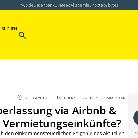
nwb.de
Datenbank
Livefeed
Akademie
Shop
tax&bytes
Search Button
SUCHEN
Search
for:
12. Juni 2016
STEUERN
KEINE KOMMENTARE
rlassung via Airbnb &
ge Vermietungseinkünfte?
ch den einkommensteuerlichen Folgen eines aktuellen
Pr