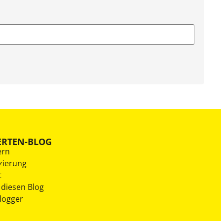
ERTEN-BLOG
ern
zierung
t
 diesen Blog
Blogger