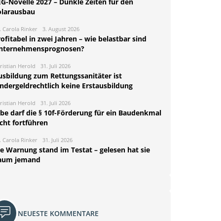
EG-Novelle 2027 – Dunkle Zeiten für den
olarausbau
. Carola Rinker
3. August 2026
ofitabel in zwei Jahren – wie belastbar sind
nternehmensprognosen?
ristian Herold
31. Juli 2026
usbildung zum Rettungssanitäter ist
indergeldrechtlich keine Erstausbildung
ristian Herold
31. Juli 2026
rbe darf die § 10f-Förderung für ein Baudenkmal
cht fortführen
. Carola Rinker
31. Juli 2026
ie Warnung stand im Testat – gelesen hat sie
aum jemand
NEUESTE KOMMENTARE