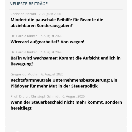
NEUESTE BEITRÄGE
Christian Herold
7. August 2026
Mindert die pauschale Beihilfe für Beamte die
abziehbaren Sonderausgaben?
Dr. Carola Rinker
7. August 2026
Wirecard aufgearbeitet? Von wegen!
Dr. Carola Rinker
7. August 2026
BaFin wird wachsamer: Kommt die Aufsicht endlich in
Bewegung?
Gregor du Moulin
6. August 2026
Rechtsformneutrale Unternehmensbesteuerung: Ein
Plädoyer für mehr Mut in der Steuerpolitik
Prof. Dr. iur. Christoph Schmidt
6. August 2026
Wenn der Steuerbescheid nicht mehr kommt, sondern
bereitliegt