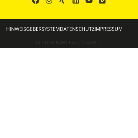
HINWEISGEBERSYSTEM
DATENSCHUTZ
IMPRESSUM
©
2026
NWB Experten-Blog