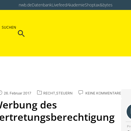
nwb.de
Datenbank
Livefeed
Akademie
Shop
tax&bytes
Search Button
SUCHEN
Search
for:
26. Februar 2017
RECHT
,
STEUERN
KEINE KOMMENTARE
 Werbung des
Vertretungsberechtigung
Pr