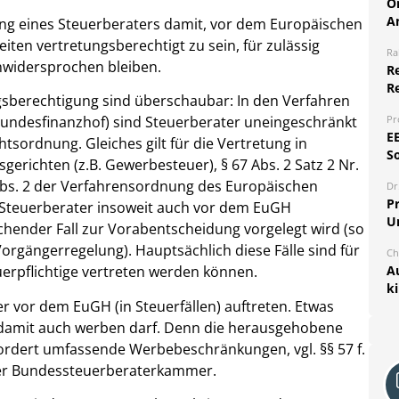
O
A
ung eines Steuerberaters damit, vor dem Europäischen
ten vertretungsberechtigt zu sein, für zulässig
Ra
nwidersprochen bleiben.
Re
R
gsberechtigung sind überschaubar: In den Verfahren
Pr
Bundesfinanzhof) sind Steuerberater uneingeschränkt
E
htsordnung. Gleiches gilt für die Vertretung in
S
richten (z.B. Gewerbesteuer), § 67 Abs. 2 Satz 2 Nr.
Abs. 2 der Verfahrensordnung des Europäischen
Dr
Pr
Steuerberater insoweit auch vor dem EuGH
U
chender Fall zur Vorabentscheidung vorgelegt wird (so
Vorgängerregelung). Hauptsächlich diese Fälle sind für
Ch
A
uerpflichtige vertreten werden können.
k
er vor dem EuGH (in Steuerfällen) auftreten. Etwas
 damit auch werben darf. Denn die herausgehobene
rfordert umfassende Werbebeschränkungen, vgl. §§ 57 f.
der Bundessteuerberaterkammer.