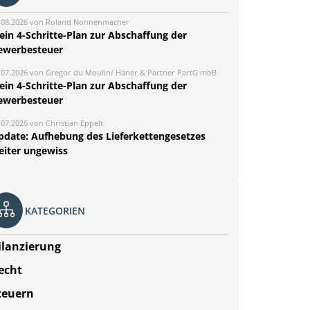
.08.2026 von Roland Nonnenmacher
ein 4-Schritte-Plan zur Abschaffung der
ewerbesteuer
.07.2026 von Gregor du Moulin/ Häner & Partner PartG mbB
ein 4-Schritte-Plan zur Abschaffung der
ewerbesteuer
.07.2026 von Christian Eppelt
pdate: Aufhebung des Lieferkettengesetzes
eiter ungewiss
KATEGORIEN
ilanzierung
echt
teuern