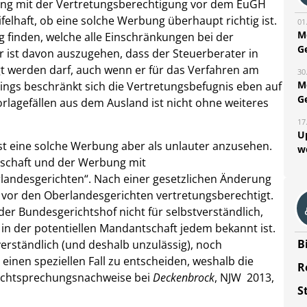
ung mit der Vertretungsberechtigung vor dem EuGH
ifelhaft, ob eine solche Werbung überhaupt richtig ist.
01
M
finden, welche alle Einschränkungen bei der
G
 ist davon auszugehen, dass der Steuerberater in
igt werden darf, auch wenn er für das Verfahren am
30
M
dings beschränkt sich die Vertretungsbefugnis eben auf
G
rlagefällen aus dem Ausland ist nicht ohne weiteres
17
U
ist eine solche Werbung aber als unlauter anzusehen.
w
ltschaft und der Werbung mit
landesgerichten“. Nach einer gesetzlichen Änderung
t vor den Oberlandesgerichten vertretungsberechtigt.
 der Bundesgerichtshof nicht für selbstverständlich,
in der potentiellen Mandantschaft jedem bekannt ist.
B
erständlich (und deshalb unzulässig), noch
 einen speziellen Fall zu entscheiden, weshalb die
R
 (Rechtsprechungsnachweise bei
Deckenbrock
, NJW 2013,
S