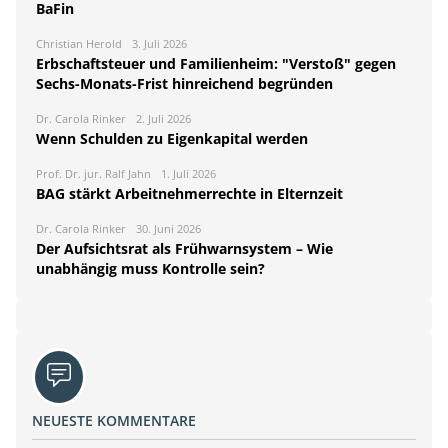
BaFin
Christian Herold
3. Juli 2026
Erbschaftsteuer und Familienheim: "Verstoß" gegen
Sechs-Monats-Frist hinreichend begründen
Dr. Carola Rinker
2. Juli 2026
Wenn Schulden zu Eigenkapital werden
Prof. Dr. jur. Ralf Jahn
1. Juli 2026
BAG stärkt Arbeitnehmerrechte in Elternzeit
Dr. Carola Rinker
30. Juni 2026
Der Aufsichtsrat als Frühwarnsystem – Wie
unabhängig muss Kontrolle sein?
NEUESTE KOMMENTARE