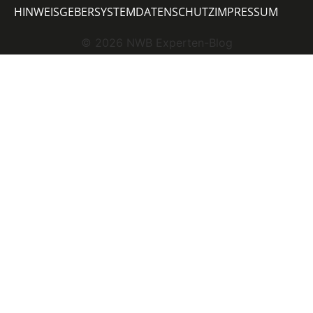
HINWEISGEBERSYSTEM
DATENSCHUTZ
IMPRESSUM
©
2026
NWB Experten-Blog