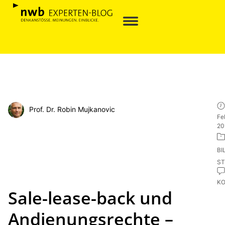
Prof. Dr. Robin Mujkanovic
Fe
20
BI
ST
K
Sale-lease-back und
Andienungsrechte –