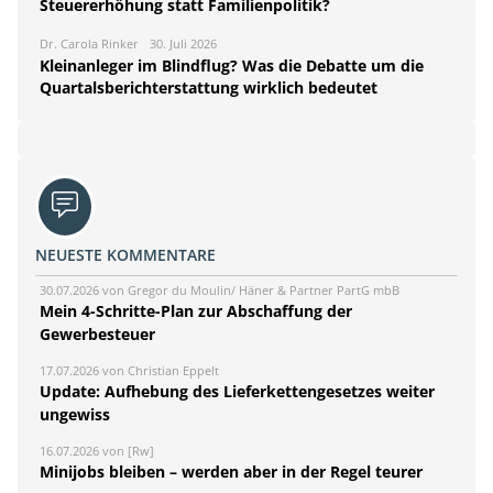
Steuererhöhung statt Familienpolitik?
Dr. Carola Rinker
30. Juli 2026
Kleinanleger im Blindflug? Was die Debatte um die
Quartalsberichterstattung wirklich bedeutet
NEUESTE KOMMENTARE
30.07.2026 von Gregor du Moulin/ Häner & Partner PartG mbB
Mein 4-Schritte-Plan zur Abschaffung der
Gewerbesteuer
17.07.2026 von Christian Eppelt
Update: Aufhebung des Lieferkettengesetzes weiter
ungewiss
16.07.2026 von [Rw]
Minijobs bleiben – werden aber in der Regel teurer