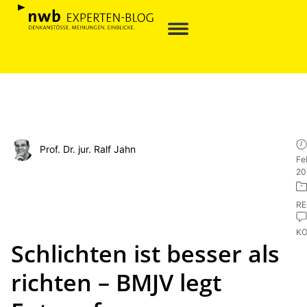
Prof. Dr. jur. Ralf Jahn
Fe
20
R
K
Schlichten ist besser als
richten – BMJV legt