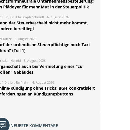
echtsformneutrale Unternehmensbesteuerung:
n Plädoyer für mehr Mut in der Steuerpolitik
of. Dr. iur. Christoph Schmidt
6. August 2026
enn der Steuerbescheid nicht mehr kommt,
ndern bereitliegt
tz Ritter
5. August 2026
rf der ordentliche Steuerpflichtige noch Taxi
hren? (Teil 1)
ristian Herold
5. August 2026
rganschaft auch bei Vermietung eines "zu
roßen" Gebäudes
of. Dr. jur. Ralf Jahn
4. August 2026
nline-Kündigung ohne Tricks: BGH konkretisiert
nforderungen an Kündigungsbuttons
NEUESTE KOMMENTARE