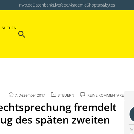
nwb.de
Datenbank
Livefeed
Akademie
Shop
tax&bytes
Search Button
SUCHEN
Search
for:
7. Dezember 2017
STEUERN
KEINE KOMMENTARE
echtsprechung fremdelt
zug des späten zweiten
Gr