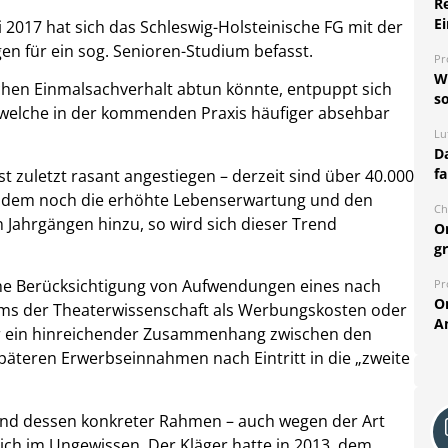
R
Ei
 2017 hat sich das Schleswig-Holsteinische FG mit der
n für ein sog. Senioren-Studium befasst.
Pr
W
chen Einmalsachverhalt abtun könnte, entpuppt sich
so
 welche in der kommenden Praxis häufiger absehbar
Lu
Da
fa
st zuletzt rasant angestiegen – derzeit sind über 40.000
n dem noch die erhöhte Lebenserwartung und den
Ch
n Jahrgängen hinzu, so wird sich dieser Trend
O
g
che Berücksichtigung von Aufwendungen eines nach
Pr
O
ums der Theaterwissenschaft als Werbungskosten oder
A
ar ein hinreichender Zusammenhang zwischen den
päteren Erwerbseinnahmen nach Eintritt in die „zweite
tt und dessen konkreter Rahmen – auch wegen der Art
lich im Ungewissen. Der Kläger hatte in 2013, dem