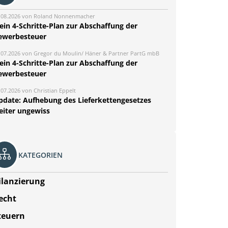
.08.2026 von Roland Nonnenmacher
ein 4-Schritte-Plan zur Abschaffung der
ewerbesteuer
.07.2026 von Gregor du Moulin/ Häner & Partner PartG mbB
ein 4-Schritte-Plan zur Abschaffung der
ewerbesteuer
.07.2026 von Christian Eppelt
pdate: Aufhebung des Lieferkettengesetzes
eiter ungewiss
KATEGORIEN
ilanzierung
echt
teuern