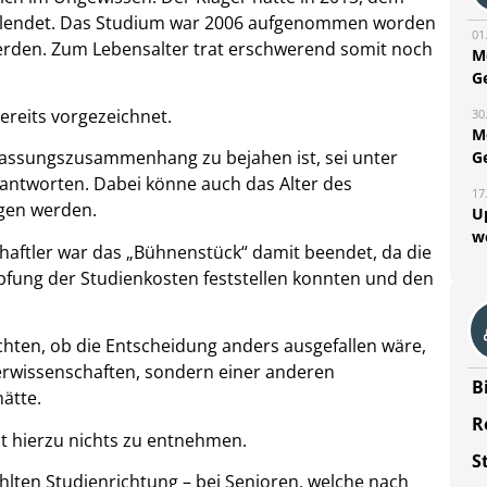
 vollendet. Das Studium war 2006 aufgenommen worden
01
erden. Zum Lebensalter trat erschwerend somit noch
M
G
ereits vorgezeichnet.
30
M
assungszusammenhang zu bejahen ist, sei unter
G
ntworten. Dabei könne auch das Alter des
17
ogen werden.
U
w
aftler war das „Bühnenstück“ damit beendet, da die
fung der Studienkosten feststellen konnten und den
hten, ob die Entscheidung anders ausgefallen wäre,
erwissenschaften, sondern einer anderen
B
ätte.
R
st hierzu nichts zu entnehmen.
S
lten Studienrichtung – bei Senioren, welche nach