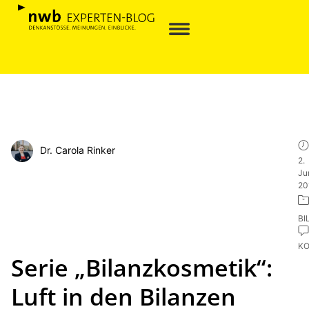
Dr. Carola Rinker
2.
Ju
20
BI
K
Serie „Bilanzkosmetik“:
Luft in den Bilanzen