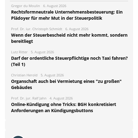
Gregor du Moulin
6. August 2026
Rechtsformneutrale Unternehmensbesteuerung: Ein
Plädoyer für mehr Mut in der Steuerpolitik
Prof. Dr. iur. Christoph Schmidt
6. August 2026
Wenn der Steuerbescheid nicht mehr kommt, sondern
bereitliegt
Lutz Ritter
5. August 2026
Darf der ordentliche Steuerpflichtige noch Taxi fahren?
(Teil 1)
Christian Herold
5. August 2026
Organschaft auch bei Vermietung eines "zu großen"
Gebäudes
Prof. Dr. jur. Ralf Jahn
4. August 2026
Online-Kündigung ohne Tricks: BGH konkretisiert
Anforderungen an Kündigungsbuttons