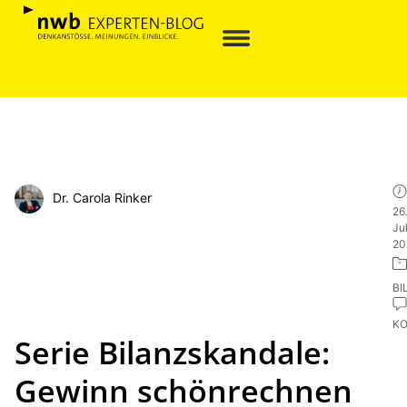
Dr. Carola Rinker
26
Jul
20
BI
K
Serie Bilanzskandale:
Gewinn schönrechnen