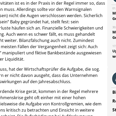
täten ist es in der Praxis in der Regel immer so, dass
01
muss. Allerdings sollte vor den Warnsignalen
M
en) nicht die Augen verschlossen werden. Sicherlich
G
sein“ Baby gegründet hat, stellt fest: sein
30
luste häufen sich an. Finanzielle Schwierigkeiten und
M
g. Auch wenn es schwer fällt, es muss gehandelt
G
ht weiter. Bilanzfälschung auch nicht. Zumindest
en meisten Fällen der Vergangenheit zeigt sich: Auch
17
U
h“ manipuliert und fiktive Bankbestände ausgewiesen
w
r Liquidität.
ss, hat der Wirtschaftsprüfer die Aufgabe, die sog.
rn er nicht davon ausgeht, dass das Unternehmen
uswirkungen auf den Jahresabschluss.
hrdende Krise gerät, kommen in der Regel mehrere
B
menskrise geht oft einher mit einer hohen
R
pielsweise die Aufgabe von Kontrollgremien, wie dem
S
s kritisch zu betrachten und Einsicht in weitere