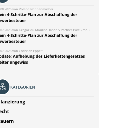
.08.2026 von Roland Nonnenmacher
ein 4-Schritte-Plan zur Abschaffung der
ewerbesteuer
.07.2026 von Gregor du Moulin/ Häner & Partner PartG mbB
ein 4-Schritte-Plan zur Abschaffung der
ewerbesteuer
.07.2026 von Christian Eppelt
pdate: Aufhebung des Lieferkettengesetzes
eiter ungewiss
KATEGORIEN
ilanzierung
echt
teuern