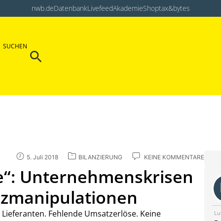
nwb.de
Datenbank
Livefeed
Akademie
Shop
tax&bytes
Search Button
SUCHEN
Search
for:
5. Juli 2018
BILANZIERUNG
KEINE KOMMENTARE
le“: Unternehmenskrisen
anzmanipulationen
 Lieferanten. Fehlende Umsatzerlöse. Keine
Lu