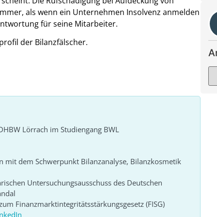
 scheint. Die Rufschädigung bei Aufdeckung von
hlimmer, als wenn ein Unternehmen Insolvenz anmelden
twortung für seine Mitarbeiter.
ofil der Bilanzfälscher.
A
r DHBW Lörrach im Studiengang BWL
n mit dem Schwerpunkt Bilanzanalyse, Bilanzkosmetik
arischen Untersuchungsausschuss des Deutschen
andal
um Finanzmarktintegritätsstärkungsgesetz (FISG)
inkedIn