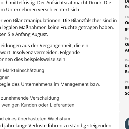
Da
och mittelfristig. Der Aufsichtsrat macht Druck. Die
fa
im Unternehmen verschlechtert sich.
Ch
 von Bilanzmanipulationen. Die Bilanzfälscher sind in
O
enen legalen Maßnahmen keine Früchte getragen haben.
g
sen Sie Anfang August.
Pr
O
cheidungen aus der Vergangenheit, die ein
A
chwort: Insolvenz vermeiden. Folgende
önnen dies beispielsweise sein:
Ra
Re
er Markteinschätzung
R
gner
Pr
trategie des Unternehmens im Management bzw.
E
S
nd zunehmende Verschuldung
r wenigen Kunden oder Lieferanten
und eines überhasteten Wachstum
 jahrelange Verluste führen zu ständig steigenden