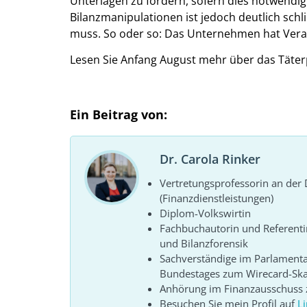
Unterlagen zu fordern, sofern dies notwendig
Bilanzmanipulationen ist jedoch deutlich sc
muss. So oder so: Das Unternehmen hat Veran
Lesen Sie Anfang August mehr über das Täterpr
Ein Beitrag von:
Dr. Carola Rinker
Vertretungsprofessorin an de
(Finanzdienstleistungen)
Diplom-Volkswirtin
Fachbuchautorin und Referenti
und Bilanzforensik
Sachverständige im Parlament
Bundestages zum Wirecard-Sk
Anhörung im Finanzausschuss z
Besuchen Sie mein Profil auf
L