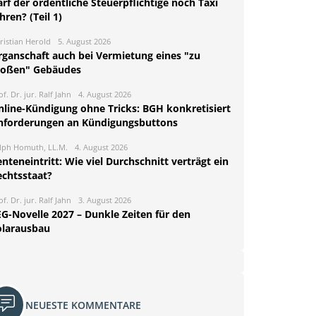
rf der ordentliche Steuerpflichtige noch Taxi
hren? (Teil 1)
ristian Herold
5. August 2026
rganschaft auch bei Vermietung eines "zu
roßen" Gebäudes
of. Dr. jur. Ralf Jahn
4. August 2026
nline-Kündigung ohne Tricks: BGH konkretisiert
nforderungen an Kündigungsbuttons
lph Homuth, LL.M.
4. August 2026
nteneintritt: Wie viel Durchschnitt verträgt ein
echtsstaat?
of. Dr. jur. Ralf Jahn
3. August 2026
EG-Novelle 2027 – Dunkle Zeiten für den
olarausbau
NEUESTE KOMMENTARE