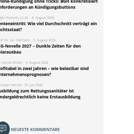
nline-Kündigung ohne Tricks: BGH konkretisiert
nforderungen an Kündigungsbuttons
lph Homuth, LL.M.
4. August 2026
nteneintritt: Wie viel Durchschnitt verträgt ein
echtsstaat?
of. Dr. jur. Ralf Jahn
3. August 2026
EG-Novelle 2027 – Dunkle Zeiten für den
olarausbau
. Carola Rinker
3. August 2026
ofitabel in zwei Jahren – wie belastbar sind
nternehmensprognosen?
ristian Herold
31. Juli 2026
usbildung zum Rettungssanitäter ist
indergeldrechtlich keine Erstausbildung
NEUESTE KOMMENTARE