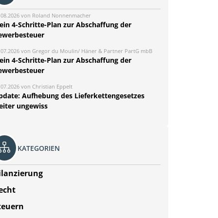
.08.2026 von Roland Nonnenmacher
ein 4-Schritte-Plan zur Abschaffung der
ewerbesteuer
.07.2026 von Gregor du Moulin/ Häner & Partner PartG mbB
ein 4-Schritte-Plan zur Abschaffung der
ewerbesteuer
.07.2026 von Christian Eppelt
pdate: Aufhebung des Lieferkettengesetzes
eiter ungewiss
KATEGORIEN
ilanzierung
echt
teuern