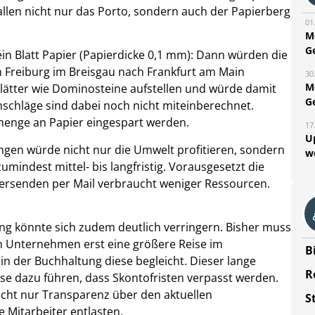
allen nicht nur das Porto, sondern auch der Papierberg
01
M
G
 Blatt Papier (Papierdicke 0,1 mm): Dann würden die
on Freiburg im Breisgau nach Frankfurt am Main
30
M
ätter wie Dominosteine aufstellen und würde damit
G
umschläge sind dabei noch nicht miteinberechnet.
nmenge an Papier eingespart werden.
17
U
gen würde nicht nur die Umwelt profitieren, sondern
w
indest mittel- bis langfristig. Vorausgesetzt die
 Versenden per Mail verbraucht weniger Ressourcen.
g könnte sich zudem deutlich verringern. Bisher muss
n Unternehmen erst eine größere Reise im
B
n der Buchhaltung diese begleicht. Dieser lange
R
se dazu führen, dass Skontofristen verpasst werden.
nicht nur Transparenz über den aktuellen
S
 Mitarbeiter entlasten.