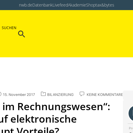
nwb.de
Datenbank
Livefeed
Akademie
Shop
tax&bytes
Search Button
SUCHEN
Search
for:
15. November 2017
BILANZIERUNG
KEINE KOMMENTARE
ng im Rechnungswesen“:
uf elektronische
t Vorteile?
Pr