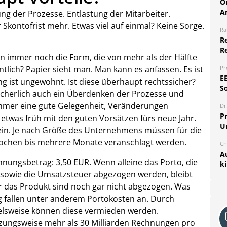
O
A
ung der Prozesse. Entlastung der Mitarbeiter.
 Skontofrist mehr. Etwas viel auf einmal? Keine Sorge.
Ra
Re
R
en immer noch die Form, die von mehr als der Hälfte
Pr
lich? Papier sieht man. Man kann es anfassen. Es ist
E
g ist ungewohnt. Ist diese überhaupt rechtssicher?
S
sicherlich auch ein Überdenken der Prozesse und
immer eine gute Gelegenheit, Veränderungen
Dr
Pr
 etwas früh mit den guten Vorsätzen fürs neue Jahr.
U
ein. Je nach Größe des Unternehmens müssen für die
ochen bis mehrere Monate veranschlagt werden.
Ch
A
hnungsbetrag: 3,50 EUR. Wenn alleine das Porto, die
k
 sowie die Umsatzsteuer abgezogen werden, bleibt
ür das Produkt sind noch gar nicht abgezogen. Was
ng fallen unter anderem Portokosten an. Durch
elsweise können diese vermieden werden.
tzungsweise mehr als 30 Milliarden Rechnungen pro