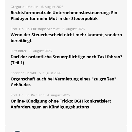
Gregor du Moulin
6. August 2026
Rechtsformneutrale Unternehmensbesteuerung: Ein
Plädoyer für mehr Mut in der Steuerpolitik
Prof. Dr. iur. Christoph Schmidt
6. August 2026
Wenn der Steuerbescheid nicht mehr kommt, sondern
bereitliegt
Lutz Ritter
5. August 2026
Darf der ordentliche Steuerpflichtige noch Taxi fahren?
(Teil 1)
Christian Herold
5. August 2026
Organschaft auch bei Vermietung eines "zu großen"
Gebäudes
Prof. Dr. jur. Ralf Jahn
4. August 2026
Online-Kündigung ohne Tricks: BGH konkretisiert
Anforderungen an Kündigungsbuttons