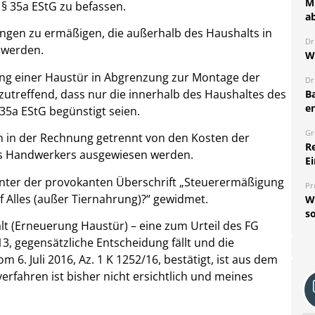
Mi
. § 35a EStG zu befassen.
a
ngen zu ermäßigen, die außerhalb des Haushalts in
Dr
 werden.
W
llung einer Haustür in Abgrenzung zur Montage der
Dr
utreffend, dass nur die innerhalb des Haushaltes des
B
e
35a EStG begünstigt seien.
Gr
n in der Rechnung getrennt von den Kosten der
R
des Handwerkers ausgewiesen werden.
Ei
 unter der provokanten Überschrift „Steuerermäßigung
Pr
f Alles (außer Tiernahrung)?“ gewidmet.
W
so
t (Erneuerung Haustür) – eine zum Urteil des FG
3, gegensätzliche Entscheidung fällt und die
 6. Juli 2016, Az. 1 K 1252/16, bestätigt, ist aus dem
erfahren ist bisher nicht ersichtlich und meines