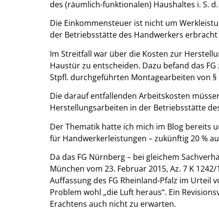
des (räumlich-funktionalen) Haushaltes i. S. d
Die Einkommensteuer ist nicht um Werkleistu
der Betriebsstätte des Handwerkers erbracht
Im Streitfall war über die Kosten zur Herste
Haustür zu entscheiden. Dazu befand das FG z
Stpfl. durchgeführten Montagearbeiten von § 
Die darauf entfallenden Arbeitskosten müsse
Herstellungsarbeiten in der Betriebsstätte 
Der Thematik hatte ich mich im Blog bereits
für Handwerkerleistungen – zukünftig 20 % au
Da das FG Nürnberg – bei gleichem Sachverhal
München vom 23. Februar 2015, Az. 7 K 1242/1
Auffassung des FG Rheinland-Pfalz im Urteil vom
Problem wohl „die Luft heraus“. Ein Revisionsv
Erachtens auch nicht zu erwarten.