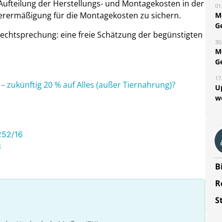
Aufteilung der Herstellungs- und Montagekosten in der
01
rermäßigung für die Montagekosten zu sichern.
M
G
Rechtsprechung: eine freie Schätzung der begünstigten
30
M
G
17
 zukünftig 20 % auf Alles (außer Tiernahrung)?
U
w
1252/16
3
B
R
S