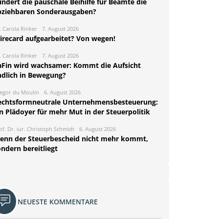
ndert die pauschale Beihilfe für Beamte die
bziehbaren Sonderausgaben?
. Carola Rinker
7. August 2026
irecard aufgearbeitet? Von wegen!
. Carola Rinker
7. August 2026
aFin wird wachsamer: Kommt die Aufsicht
ndlich in Bewegung?
egor du Moulin
6. August 2026
echtsformneutrale Unternehmensbesteuerung:
n Plädoyer für mehr Mut in der Steuerpolitik
of. Dr. iur. Christoph Schmidt
6. August 2026
enn der Steuerbescheid nicht mehr kommt,
ndern bereitliegt
NEUESTE KOMMENTARE