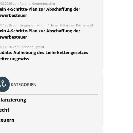
.08.2026 von Roland Nonnenmacher
ein 4-Schritte-Plan zur Abschaffung der
ewerbesteuer
.07.2026 von Gregor du Moulin/ Häner & Partner PartG mbB
ein 4-Schritte-Plan zur Abschaffung der
ewerbesteuer
.07.2026 von Christian Eppelt
pdate: Aufhebung des Lieferkettengesetzes
eiter ungewiss
KATEGORIEN
ilanzierung
echt
teuern