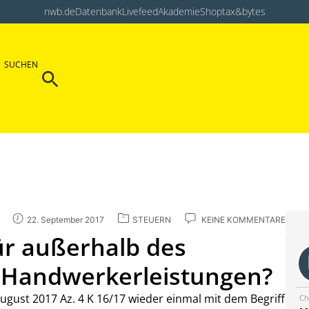
nwb.de
Datenbank
Livefeed
Akademie
Shop
tax&bytes
Search Button
SUCHEN
Search
for:
22. September 2017
STEUERN
KEINE KOMMENTARE
r außerhalb des
 Handwerkerleistungen?
ugust 2017 Az. 4 K 16/17 wieder einmal mit dem Begriff
Ch