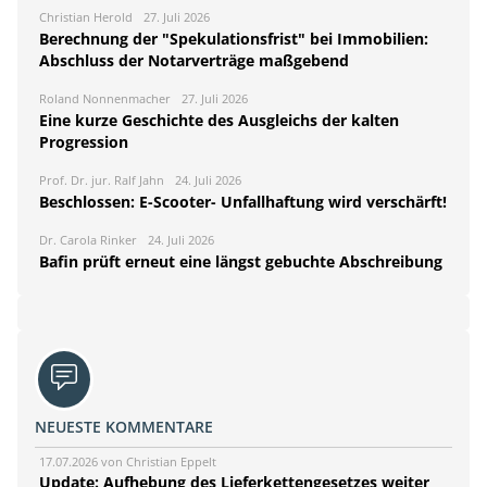
Christian Herold
27. Juli 2026
Berechnung der "Spekulationsfrist" bei Immobilien:
Abschluss der Notarverträge maßgebend
Roland Nonnenmacher
27. Juli 2026
Eine kurze Geschichte des Ausgleichs der kalten
Progression
Prof. Dr. jur. Ralf Jahn
24. Juli 2026
Beschlossen: E-Scooter- Unfallhaftung wird verschärft!
Dr. Carola Rinker
24. Juli 2026
Bafin prüft erneut eine längst gebuchte Abschreibung
NEUESTE KOMMENTARE
17.07.2026 von Christian Eppelt
Update: Aufhebung des Lieferkettengesetzes weiter