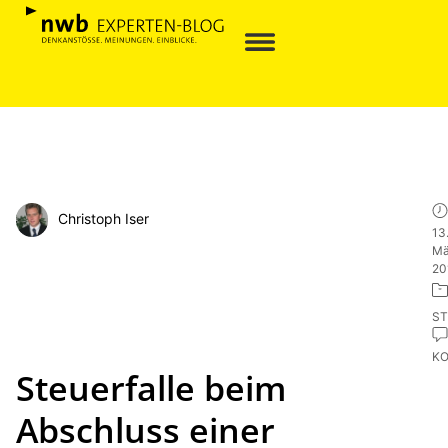
Christoph Iser
13
Mä
20
ST
K
Steuerfalle beim
Abschluss einer